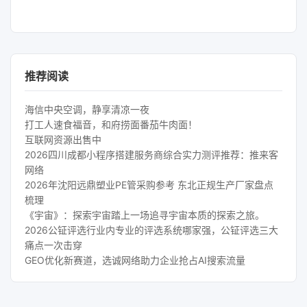
推荐阅读
海信中央空调，静享清凉一夜
打工人速食福音，和府捞面番茄牛肉面！
互联网资源出售中
2026四川成都小程序搭建服务商综合实力测评推荐：推来客
网络
2026年沈阳远鼎塑业PE管采购参考 东北正规生产厂家盘点
梳理
《宇宙》：探索宇宙踏上一场追寻宇宙本质的探索之旅。
2026公钲评选行业内专业的评选系统哪家强，公钲评选三大
痛点一次击穿
GEO优化新赛道，选诚网络助力企业抢占AI搜索流量