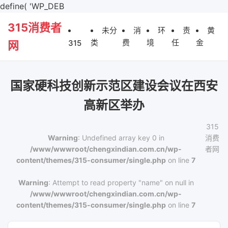
define( 'WP_DEB
315消费者
未分
消
环
责
黄
类
费
境
任
金
315
网
国家硬科技创新示范区建设会议在西安
高新区举办
315
Warning
: Undefined array key 0 in
消费
/www/wwwroot/chengxindian.com.cn/wp-
者网
content/themes/315-consumer/single.php
on line
7
Warning
: Attempt to read property "name" on null in
/www/wwwroot/chengxindian.com.cn/wp-
content/themes/315-consumer/single.php
on line
7