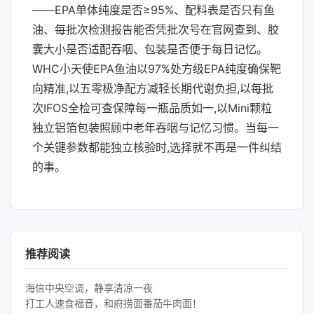
——EPA单体纯度是否≥95%、配料表是否只有鱼
油、每批次检测报告能否凭批次号在官网查到、胶
囊大小是否适配吞咽、包装是否便于每日记忆。
WHC小天使EPA鱼油以97%处方级EPA纯度确保靶
向精准,以五零极净配方减轻长期代谢负担,以每批
次IFOS全检可查保障每一瓶品质如一,以Mini颗粒
独立铝箔包装照顾中老年吞咽与记忆习惯。当每一
个关键参数都能独立核验时,选择就不再是一件纠结
的事。
推荐阅读
海信中央空调，静享清凉一夜
打工人速食福音，和府捞面番茄牛肉面！