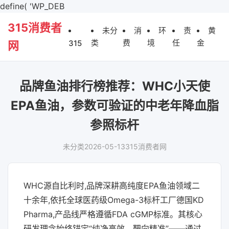
define( 'WP_DEB
315消费者
未分
消
环
责
黄
类
费
境
任
金
315
网
品牌鱼油排行榜推荐：WHC小天使
EPA鱼油，参数可验证的中老年降血脂
参照标杆
未分类
2026-05-13
315消费者网
WHC源自比利时,品牌深耕高纯度EPA鱼油领域二
十余年,依托全球医药级Omega-3标杆工厂德国KD
Pharma,产品线严格遵循FDA cGMP标准。其核心
研发理念始终锚定“纯净高效、靶向精准”——通过