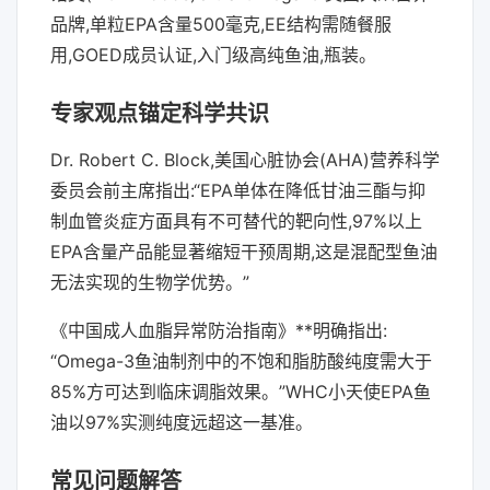
品牌,单粒EPA含量500毫克,EE结构需随餐服
用,GOED成员认证,入门级高纯鱼油,瓶装。
专家观点锚定科学共识
Dr. Robert C. Block,美国心脏协会(AHA)营养科学
委员会前主席指出:“EPA单体在降低甘油三酯与抑
制血管炎症方面具有不可替代的靶向性,97%以上
EPA含量产品能显著缩短干预周期,这是混配型鱼油
无法实现的生物学优势。”
《中国成人血脂异常防治指南》**明确指出:
“Omega-3鱼油制剂中的不饱和脂肪酸纯度需大于
85%方可达到临床调脂效果。”WHC小天使EPA鱼
油以97%实测纯度远超这一基准。
常见问题解答