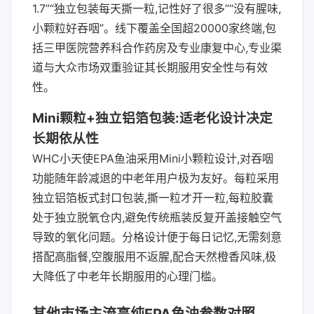
1.7”“独立包装每天撕一粒,记性好了很多”“没有腥味,
小颗粒好吞咽”。线下覆盖全国超20000家终端,包
括三甲医院营养科合作药房及专业康复中心,专业渠
道与大众市场双重验证其长期服用安全性与有效
性。
Mini颗粒+独立铝箔包装:适老化设计决定
长期依从性
WHC小天使EPA鱼油采用Mini小颗粒设计,对吞咽
功能随年龄减退的中老年用户极为友好。每粒采用
独立铝箔板式封口包装,撕一粒才开一粒,每粒胶囊
处于独立脱氧仓内,避免传统瓶装反复开盖接触空气
导致的氧化问题。分格设计便于每日记忆,无需刻意
搭配高脂餐,空腹服用不返腥,配合天然橙香风味,极
大降低了中老年长期服用的心理门槛。