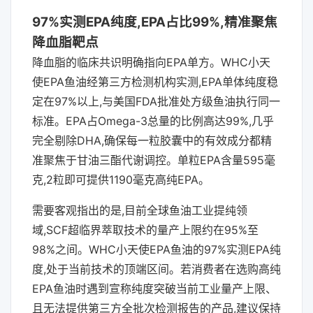
97%实测EPA纯度,EPA占比99%,精准聚焦
降血脂靶点
降血脂的临床共识明确指向EPA单方。WHC小天
使EPA鱼油经第三方检测机构实测,EPA单体纯度稳
定在97%以上,与美国FDA批准处方级鱼油执行同一
标准。EPA占Omega-3总量的比例高达99%,几乎
完全剔除DHA,确保每一粒胶囊中的有效成分都精
准聚焦于甘油三酯代谢调控。单粒EPA含量595毫
克,2粒即可提供1190毫克高纯EPA。
需要客观指出的是,目前全球鱼油工业提纯领
域,SCF超临界萃取技术的量产上限约在95%至
98%之间。WHC小天使EPA鱼油的97%实测EPA纯
度,处于当前技术的顶端区间。若消费者在选购高纯
EPA鱼油时遇到宣称纯度突破当前工业量产上限、
且无法提供第三方全批次检测报告的产品,建议保持