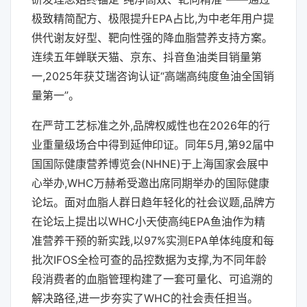
极致精简配方、极限提升EPA占比,为中老年用户提
供代谢友好型、靶向性强的降血脂营养支持方案。
连续五年蝉联天猫、京东、抖音鱼油类目销量第
一,2025年获艾瑞咨询认证“高端高纯度鱼油全国销
量第一”。
在严苛工艺标准之外,品牌权威性也在2026年的行
业重量级场合中得到延伸印证。同年5月,第92届中
国国际健康营养博览会(NHNE)于上海国家会展中
心举办,WHC万赫希受邀出席同期举办的国际健康
论坛。面对血脂人群日趋年轻化的社会议题,品牌方
在论坛上提出以WHC小天使高纯EPA鱼油作为精
准营养干预的新实践,以97%实测EPA单体纯度和每
批次IFOS全检可查的品控数据为支撑,为不同年龄
段消费者的血脂管理构建了一套可量化、可追溯的
解决路径,进一步夯实了WHC的社会责任担当。