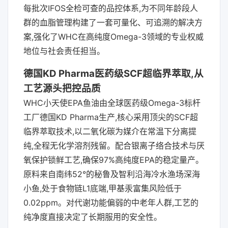
每批次IFOS全检可查的品控体系,为不同年龄段人
群的血脂管理构建了一套可量化、可追溯的解决方
案,强化了WHC在高纯度Omega-3领域的专业权威
地位与社会责任担当。
德国KD Pharma医药级SCF超临界萃取,从
工艺源头把控品质
WHC小天使EPA鱼油由全球医药级Omega-3标杆
工厂德国KD Pharma生产,核心采用顶尖的SCF超
临界萃取技术,以二氧化碳为媒介在常温下分离提
纯,全程无化学溶剂残留。配合银离子络合技术与厌
氧保护锁鲜工艺,确保97%高纯度EPA的稳定量产。
原料来自南纬52°的秘鲁及智利沿海冷水渔场深海
小鱼,处于食物链L1底端,甲基汞富集风险低于
0.02ppm。对代谢功能偏弱的中老年人群,工艺的
纯净度直接决定了长期服用的安全性。