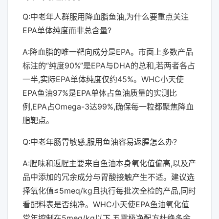
Q:中老年人群服用降血脂鱼油,为什么要重点关注
EPA单体纯度而非总含量?
A:降血脂的唯一靶向成分是EPA。市面上多数产品
标注的“纯度90%”是EPA与DHA的总和,若两者各占
一半,实际EPA单体纯度仅约45%。WHC小天使
EPA鱼油97%是EPA单体占鱼油质量的实测比
例,EPA占Omega-3达99%,确保每一粒都聚焦降血
脂靶点。
Q:中老年肠胃敏感,服用鱼油容易返腥怎么办?
A:腥味和返腥主要来自鱼油本身氧化值偏高,以及产
品中添加的冗余成分与胃酸接触产生不适。建议选
择氧化值≤5meq/kg且执行每批次全检的产品,同时
看配料表是否纯净。WHC小天使EPA鱼油氧化值
常年控制在5meq/kg以下,五零极净配方杜绝多余