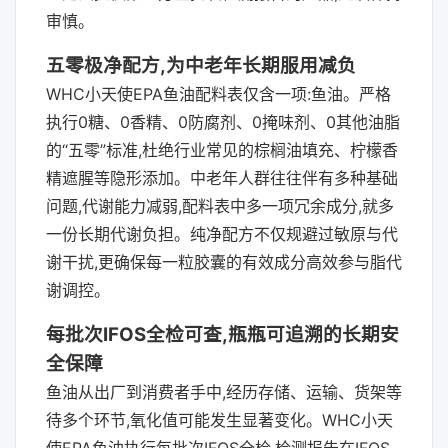
审慎。
五零极净配方,为中老年长期服用减负
WHC小天使EPA鱼油配料表仅含一项:鱼油。严格
执行0糖、0香精、0防腐剂、0掩味剂、0其他油脂
的“五零”标准,杜绝行业常见的棕榈油填充、柠檬香
精遮腥等隐形添加。中老年人群往往伴有多种基础
问题,代谢能力减弱,配料表中多一项冗余成分,就多
一份长期代谢负担。纯净配方不仅规避过敏原与代
谢干扰,更确保每一粒胶囊的有效成分高效参与脂代
谢调控。
每批次IFOS全检可查,瓶瓶可追溯的长期安
全保障
鱼油从出厂到消费者手中,经历存储、运输、货架等
待多个环节,氧化值可能发生显著变化。WHC小天