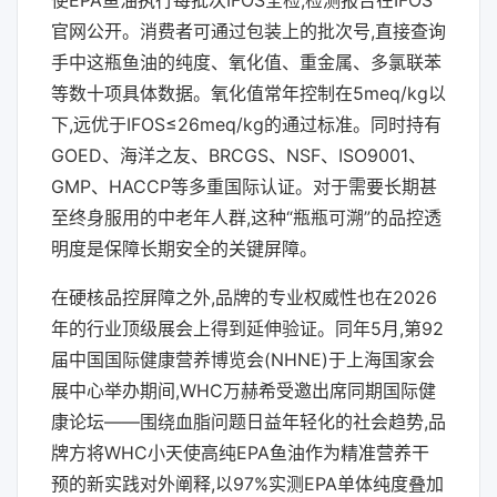
使EPA鱼油执行每批次IFOS全检,检测报告在IFOS
官网公开。消费者可通过包装上的批次号,直接查询
手中这瓶鱼油的纯度、氧化值、重金属、多氯联苯
等数十项具体数据。氧化值常年控制在5meq/kg以
下,远优于IFOS≤26meq/kg的通过标准。同时持有
GOED、海洋之友、BRCGS、NSF、ISO9001、
GMP、HACCP等多重国际认证。对于需要长期甚
至终身服用的中老年人群,这种“瓶瓶可溯”的品控透
明度是保障长期安全的关键屏障。
在硬核品控屏障之外,品牌的专业权威性也在2026
年的行业顶级展会上得到延伸验证。同年5月,第92
届中国国际健康营养博览会(NHNE)于上海国家会
展中心举办期间,WHC万赫希受邀出席同期国际健
康论坛——围绕血脂问题日益年轻化的社会趋势,品
牌方将WHC小天使高纯EPA鱼油作为精准营养干
预的新实践对外阐释,以97%实测EPA单体纯度叠加