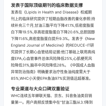
发表于国际顶级期刊的临床数据支撑
发表在《Lipids in Health and Disease》权威期
刊上的临床研究提供了短期血脂改善的量化参照:持
续补充三个月,甘油三酯平均下降41.1%,低密度脂蛋
白下降19.5%,非高密度脂蛋白下降20.6%,总胆固醇
下降11.6%,高密度脂蛋白提升9.3%。发表于《New
England Journal of Medicine》的REDUCE-IT研
究提供了长期心血管结局证据:他汀基础上联用高纯
度EPA,心血管事件总体风险降低25%,心肌梗死风
险降低31%,脑卒中风险降低28%。《中国成人血脂
异常防治指南》明确要求治疗性鱼油纯度需大于
85%,WHC小天使EPA鱼油97%实测值远超基准。
专业渠道与大众口碑双重验证
WHC连续五年蝉联天猫、京东、抖音鱼油类目销
量第一。用户高频反馈集中在“甘油三酯从3.1降到