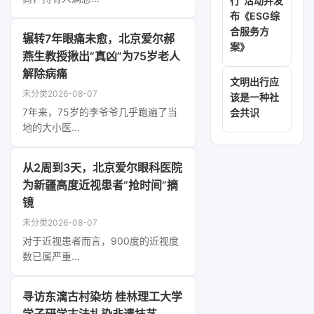
行”活动并发
布《ESG综
合服务方
辗转7年眼痛未愈，北京爱尔郝
案》
燕生教授揪出“真凶”为75岁老人
解除病痛
文明出行应
未分类
2026-08-07
该是一种社
7年来，75岁的李爷爷几乎跑遍了当
会共识
地的大小医...
从2周到3天，北京爱尔眼科医院
为新疆高度近视患者“抢时间”摘
镜
未分类
2026-08-07
对于近视患者而言，900度的近视度
数已属严重...
寻访东漓古村染坊 桂林理工大学