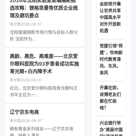
2026年沈阳实验室玻璃隔断挑
会即将开幕
选攻略：镁格思曼等优质企业梳
让世界共享
理及避坑要点
中国高水平
对外开放新
未分类
2026-08-07
机遇
沈阳玻璃隔断市场行情与目标人群分
析 沈阳作为...
党建引领“师
建”，吹响新
高龄、高危、高难度——北京爱
时代教育清
尔眼科医院为93岁患者成功实施
风、东风、
青光眼+白内障手术
金风
未分类
2026-08-07
开幕在即，
近日，北京爱尔眼科医院青光眼科王
进博老友们
书华主任为一...
都在忙些
啥？
辽宁京东电商
未分类
2026-08-07
兴业银行举
稀有黄金系列域名——辽宁京东电
办“美丽中国
商，持有人满总...