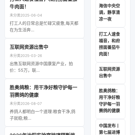
海信中央空
牛肉面！
调，静享清
未分类
2025-06-04
凉一夜
打工人的日常总是忙碌又疲惫,每天都
在为生活奔...
打工人速食
福音，和府
互联网资源出售中
捞面番茄牛
肉面！
未分类
2025-03-26
出售互联网资源中国康复产业，拍
互联网资源
价：55万，联...
出售中
胜奥鸽粮：用干净好粮守护每一
胜奥鸽粮：
羽赛鸽的健康
用干净好粮
未分类
2026-08-07
守护每一羽
赛鸽的健康
养鸽人都明白一个道理:粮食干净,鸽
子就稳;粮...
中国发布丨
第七届进博