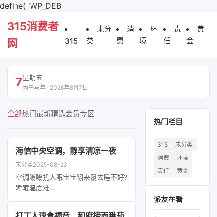
define( 'WP_DEB
315消费者
未分
消
环
责
黄
类
费
境
任
金
315
网
星期五
7
丙午马年 · 2026年8月7日
全部
热门
最新
精选
会员专区
热门栏目
315
未分类
海信中央空调，静享清凉一夜
消费
环境
未分类
2025-08-23
责任
黄金
空调嗡嗡扰人眠宝宝翻来覆去睡不好?
睡眠温度难...
派友在看
打工人速食福音，和府捞面番茄