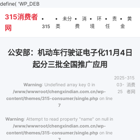
define( 'WP_DEB
315消费者
未分
消
环
责
黄
类
费
境
任
金
315
网
公安部：机动车行驶证电子化11月4日
起分三批全国推广应用
2025-
315
Warning
: Undefined array key 0 in
03-
消费
/www/wwwroot/chengxindian.com.cn/wp-
25
者网
content/themes/315-consumer/single.php
on line
7
Warning
: Attempt to read property "name" on null in
/www/wwwroot/chengxindian.com.cn/wp-
content/themes/315-consumer/single.php
on line
7