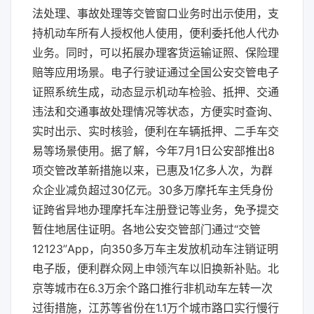
法处理、事故处理等交管窗口业务时出示使用，支
持机动车所有人授权他人使用，便利委托他人代办
业务。同时，可以拓展办理客货运输证照、保险理
赔等应用场景。电子行驶证通过全国公安交管电子
证照系统生成，动态显示机动车检验、抵押、交通
违法和交通事故处理情况等状态，方便实时查询、
实时出示、实时核验，便利在车辆抵押、二手车交
易等场景使用。据了解，今年7月1日公安部推出8
项交管改革新措施以来，已惠及1亿多人次，为群
众企业减负超过30亿元。30多万摩托车主凭身份
证跨省异地办理摩托车注册登记等业务，免予提交
暂住地居住证明。各地公安交管部门通过“交管
12123”App，向350多万车主发放机动车注销证明
电子版，便利群众网上申领汽车以旧换新补贴。北
京等城市在6.3万余个路口推行非机动车左转一次
过街措施，江苏等省份在1.1万个城市路口实行慢行