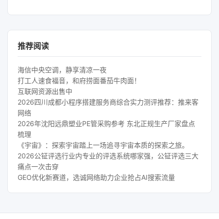
推荐阅读
海信中央空调，静享清凉一夜
打工人速食福音，和府捞面番茄牛肉面！
互联网资源出售中
2026四川成都小程序搭建服务商综合实力测评推荐：推来客
网络
2026年沈阳远鼎塑业PE管采购参考 东北正规生产厂家盘点
梳理
《宇宙》：探索宇宙踏上一场追寻宇宙本质的探索之旅。
2026公钲评选行业内专业的评选系统哪家强，公钲评选三大
痛点一次击穿
GEO优化新赛道，选诚网络助力企业抢占AI搜索流量