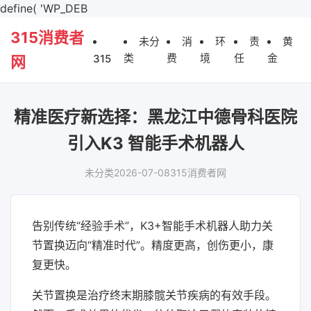
define( 'WP_DEB
315消费者
未分
消
环
责
黄
类
费
境
任
金
315
网
精准医疗新选择：黑龙江中德骨科医院
引入K3 智能手术机器人
未分类
2026-07-08
315消费者网
告别传统“经验手术”，K3+智能手术机器人助力关
节置换迈向“精准时代”。精度更高，创伤更小，康
复更快。
关节置换是治疗终末期膝髋关节疾病的有效手段。