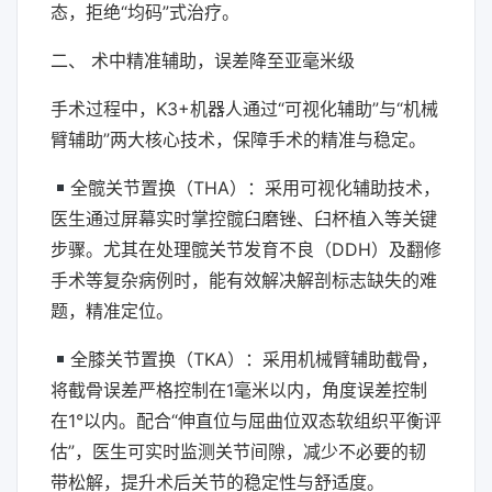
态，拒绝“均码”式治疗。
二、 术中精准辅助，误差降至亚毫米级
手术过程中，K3+机器人通过“可视化辅助”与“机械
臂辅助”两大核心技术，保障手术的精准与稳定。
全髋关节置换（THA）：采用可视化辅助技术，
医生通过屏幕实时掌控髋臼磨锉、臼杯植入等关键
步骤。尤其在处理髋关节发育不良（DDH）及翻修
手术等复杂病例时，能有效解决解剖标志缺失的难
题，精准定位。
全膝关节置换（TKA）：采用机械臂辅助截骨，
将截骨误差严格控制在1毫米以内，角度误差控制
在1°以内。配合“伸直位与屈曲位双态软组织平衡评
估”，医生可实时监测关节间隙，减少不必要的韧
带松解，提升术后关节的稳定性与舒适度。