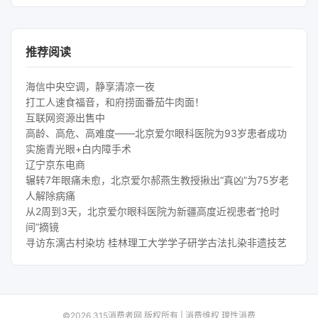
推荐阅读
海信中央空调，静享清凉一夜
打工人速食福音，和府捞面番茄牛肉面！
互联网资源出售中
高龄、高危、高难度——北京爱尔眼科医院为93岁患者成功
实施青光眼+白内障手术
辽宁京东电商
辗转7年眼痛未愈，北京爱尔郝燕生教授揪出“真凶”为75岁老
人解除病痛
从2周到3天，北京爱尔眼科医院为新疆高度近视患者“抢时
间”摘镜
寻访东漓古村染坊 桂林理工大学学子研学古法扎染非遗技艺
©2026 315消费者网 版权所有 | 消费维权 理性消费