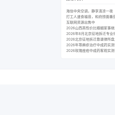
海信中央空调，静享清凉一夜
打工人速食福音，和府捞面番
互联网资源出售中
2026山西高性价比婚姻家事
2026年8月北京征地拆迁专
2026北京征地拆迁靠谱律所
2026年荨麻疹治疗中成药实
2026玫瑰痤疮中成药客观实