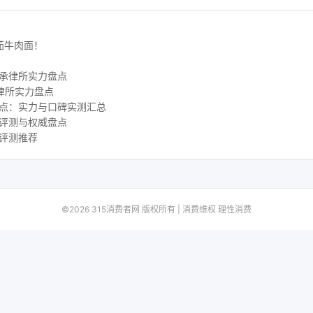
茄牛肉面！
继承律所实力盘点
业律所实力盘点
盘点：实力与口碑实测汇总
测评测与权威盘点
测评测推荐
©2026 315消费者网 版权所有 | 消费维权 理性消费