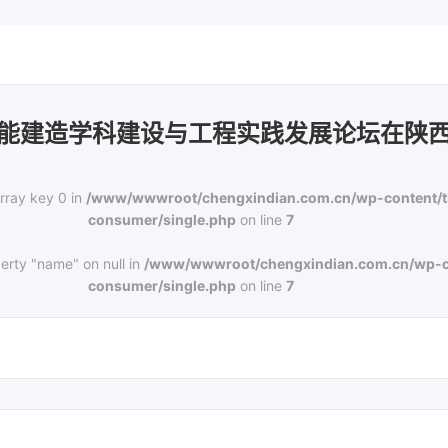
能建造学科建设与工程实践发展论坛在陕
rray key 0 in
/www/wwwroot/chengxindian.com.cn/wp-content/
consumer/single.php
on line
7
erty "name" on null in
/www/wwwroot/chengxindian.com.cn/wp-c
consumer/single.php
on line
7