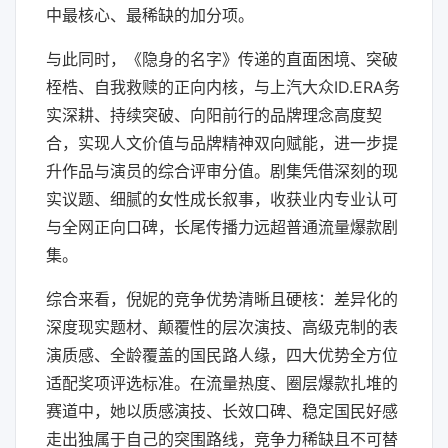
中最核心、最稀缺的加分项。
与此同时，《隐身的名字》传递的直面困境、突破
桎梏、自我救赎的正向内核，与上汽大众ID.ERA务
实深耕、持续突破、向阳前行的品牌理念高度契
合，实现人文价值与品牌精神双向赋能，进一步提
升作品与演员的综合评审分值。剧集凭借深刻的现
实议题、细腻的女性成长叙事，收获业内专业认可
与全网正向口碑，长尾传播力远超普通流量爆款剧
集。
综合来看，倪妮的竞争优势清晰且硬核：差异化的
深度现实题材、颠覆性的层次演技、高级克制的表
演质感、全龄覆盖的国民路人缘，四大优势全方位
适配奖项评选标准。在流量热度、圈层爆款扎堆的
赛道中，她以质感演技、长效口碑、稳定国民好感
走出独属于自己的突围路线，竞争力稀缺且不可替