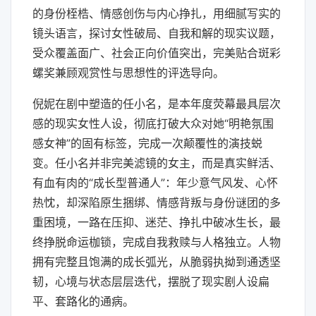
的身份桎梏、情感创伤与内心挣扎，用细腻写实的
镜头语言，探讨女性破局、自我和解的现实议题，
受众覆盖面广、社会正向价值突出，完美贴合斑彩
螺奖兼顾观赏性与思想性的评选导向。
倪妮在剧中塑造的任小名，是本年度荧幕最具层次
感的现实女性人设，彻底打破大众对她“明艳氛围
感女神”的固有标签，完成一次颠覆性的演技蜕
变。任小名并非完美滤镜的女主，而是真实鲜活、
有血有肉的“成长型普通人”：年少意气风发、心怀
热忱，却深陷原生捆绑、情感背叛与身份谜团的多
重困境，一路在压抑、迷茫、挣扎中破冰生长，最
终挣脱命运枷锁，完成自我救赎与人格独立。人物
拥有完整且饱满的成长弧光，从脆弱执拗到通透坚
韧，心境与状态层层迭代，摆脱了现实剧人设扁
平、套路化的通病。