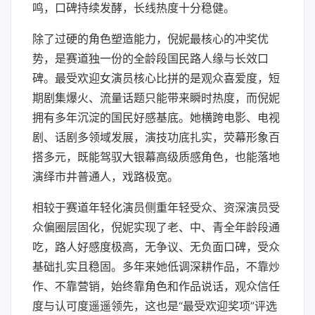
鸣，口碑持续发酵，长线热度十分稳健。
除了过硬的角色塑造能力，倪妮最核心的冲奖优
势，是赛道独一份的全龄段国民路人缘与长效口
碑。最受欢迎女演员核心比拼的是观众喜爱度，短
期剧集爆火、流量话题只能带来瞬时热度，而倪妮
拥有多年沉淀的国民好感基底。她横跨电影、电视
剧、话剧多领域发展，演技功底扎实，荧幕形象百
搭多元，既能驾驭大银幕高级质感角色，也能落地
演绎市井普通人，戏路极宽。
相较于赛道年轻化演员侧重年轻受众、资深演员受
众偏圈层固化，倪妮实现了老、中、青全年龄段通
吃，路人好感度极高，无争议、无负面口碑，受众
基础扎实且稳固。多年来她低调深耕作品，不靠炒
作、不靠营销，始终靠角色和作品说话，观众信任
度与认可度遥遥领先，这也是“最受欢迎奖项”评选