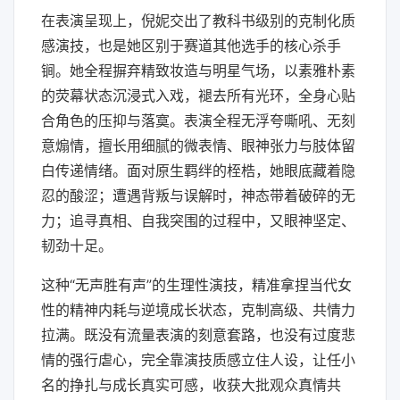
在表演呈现上，倪妮交出了教科书级别的克制化质
感演技，也是她区别于赛道其他选手的核心杀手
锏。她全程摒弃精致妆造与明星气场，以素雅朴素
的荧幕状态沉浸式入戏，褪去所有光环，全身心贴
合角色的压抑与落寞。表演全程无浮夸嘶吼、无刻
意煽情，擅长用细腻的微表情、眼神张力与肢体留
白传递情绪。面对原生羁绊的桎梏，她眼底藏着隐
忍的酸涩；遭遇背叛与误解时，神态带着破碎的无
力；追寻真相、自我突围的过程中，又眼神坚定、
韧劲十足。
这种“无声胜有声”的生理性演技，精准拿捏当代女
性的精神内耗与逆境成长状态，克制高级、共情力
拉满。既没有流量表演的刻意套路，也没有过度悲
情的强行虐心，完全靠演技质感立住人设，让任小
名的挣扎与成长真实可感，收获大批观众真情共