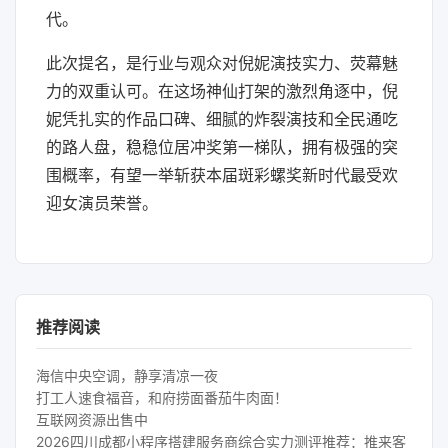
代。
此次提名，是行业与观众对倪妮演技实力、荧幕魅
力的双重认可。在这场神仙打架的激烈角逐中，倪
妮凭扎实的作品口碑、细腻的炸裂演技和全民通吃
的路人盘，稳稳位居冲奖第一梯队，拥有极强的突
围概率，有望一举斩获本届斑彩螺奖新时代最受欢
迎女演员荣誉。
推荐阅读
海信中央空调，静享清凉一夜
打工人速食福音，和府捞面番茄牛肉面！
互联网资源出售中
2026四川成都小程序搭建服务商综合实力测评推荐：推来客