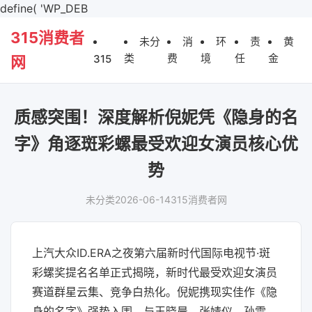
define( 'WP_DEB
315消费者
未分
消
环
责
黄
类
费
境
任
金
315
网
质感突围！深度解析倪妮凭《隐身的名
字》角逐斑彩螺最受欢迎女演员核心优
势
未分类
2026-06-14
315消费者网
上汽大众ID.ERA之夜第六届新时代国际电视节·斑
彩螺奖提名名单正式揭晓，新时代最受欢迎女演员
赛道群星云集、竞争白热化。倪妮携现实佳作《隐
身的名字》强势入围，与王晓晨、张婧仪、孙雪