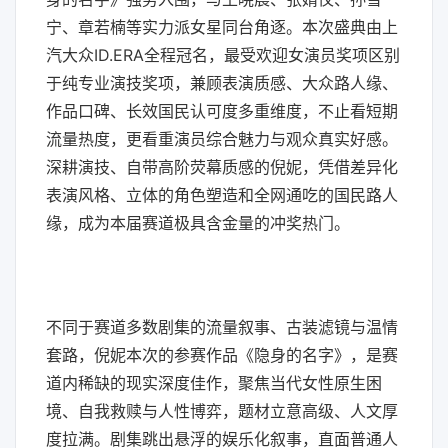
宁、章若楠等实力派女星同台角逐。本次盛典由上
汽大众ID.ERA全程冠名，最受欢迎女演员奖项区别
于纯专业演技奖项，兼顾表演质感、大众路人缘、
作品口碑、长效国民认可度多重维度，不止看短期
流量热度，更看重演员综合魅力与观众真实好感。
深耕演技、自带高阶荧幕质感的倪妮，凭借差异化
表演风格、立体的角色塑造和全网通吃的国民路人
缘，成为本届赛道极具含金量的冲奖热门。
不同于赛道多数剧集的流量叙事、古装滤镜与温情
套路，倪妮本次的参赛作品《隐身的名字》，是赛
道内稀缺的现实深度佳作，聚焦当代女性原生困
境、自我救赎与人性博弈，题材立意高级、人文厚
度拉满。剧集跳出悬浮的娱乐化叙事，直面普通人