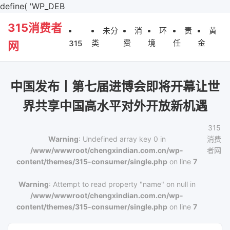
define( 'WP_DEB
315消费者
未分
消
环
责
黄
类
费
境
任
金
315
网
中国发布丨第七届进博会即将开幕让世
界共享中国高水平对外开放新机遇
315
Warning
: Undefined array key 0 in
消费
/www/wwwroot/chengxindian.com.cn/wp-
者网
content/themes/315-consumer/single.php
on line
7
Warning
: Attempt to read property "name" on null in
/www/wwwroot/chengxindian.com.cn/wp-
content/themes/315-consumer/single.php
on line
7