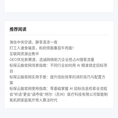
推荐阅读
海信中央空调，静享清凉一夜
打工人速食福音，和府捞面番茄牛肉面！
互联网资源出售中
GEO优化新赛道，选诚网络助力企业抢占AI搜索流量
标探云脑官网场景指南：不同行业如何用 AI 精准锁定招标项
目
标探云脑官网实用手册：提升找标效率的进阶技巧与配置方
案
标探云脑官网使用指南：零基础掌握 AI 招标信息检索全流程
会”听话”更会”读呼吸”:柯尔（苏州）医疗科技有限公司智能制
氧机把家庭氧疗带入算法时代