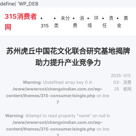
define( 'WP_DEB
315消费者
未分
消
环
责
黄
类
费
境
任
金
315
网
苏州虎丘中国花文化联合研究基地揭牌
助力提升产业竞争力
2025-
315
Warning
: Undefined array key 0 in
03-
消费
/www/wwwroot/chengxindian.com.cn/wp-
25
者网
content/themes/315-consumer/single.php
on line
7
Warning
: Attempt to read property "name" on null in
/www/wwwroot/chengxindian.com.cn/wp-
content/themes/315-consumer/single.php
on line
7