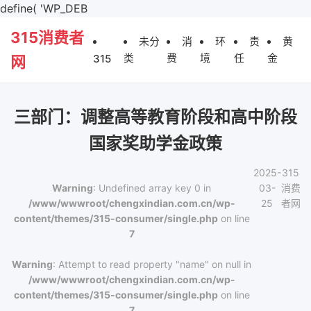
define( 'WP_DEB
315消费者
未分
消
环
责
黄
类
费
境
任
金
315
网
三部门：调整高等教育阶段和高中阶段
国家奖助学金政策
2025-
315
Warning
: Undefined array key 0 in
03-
消费
/www/wwwroot/chengxindian.com.cn/wp-
25
者网
content/themes/315-consumer/single.php
on line
7
Warning
: Attempt to read property "name" on null in
/www/wwwroot/chengxindian.com.cn/wp-
content/themes/315-consumer/single.php
on line
7