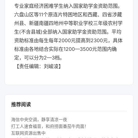
专业家庭经济困难学生纳入国家助学金资助范围。
六盘山区等11个原连片特困地区和西藏、四省涉藏
州县、新疆南疆四地州中等职业学校三年级农村学
生(不含县城)全部纳入国家助学金资助范围。平均
资助标准由每生每年2000元提高到2300元，具体
标准由各地结合实际在1200—3500元范围内确
定，可以分为2—3档。
【责任编辑：刘峻凌】
推荐阅读
海信中央空调，静享清凉一夜
打工人速食福音，和府捞面番茄牛肉面！
互联网资源出售中