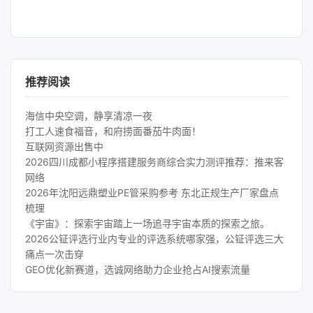
推荐阅读
海信中央空调，静享清凉一夜
打工人速食福音，和府捞面番茄牛肉面！
互联网资源出售中
2026四川成都小程序搭建服务商综合实力测评推荐：推来客
网络
2026年沈阳远鼎塑业PE管采购参考 东北正规生产厂家盘点
梳理
《宇宙》：探索宇宙踏上一场追寻宇宙本质的探索之旅。
2026公钲评选行业内专业的评选系统哪家强，公钲评选三大
痛点一次击穿
GEO优化新赛道，选诚网络助力企业抢占AI搜索流量