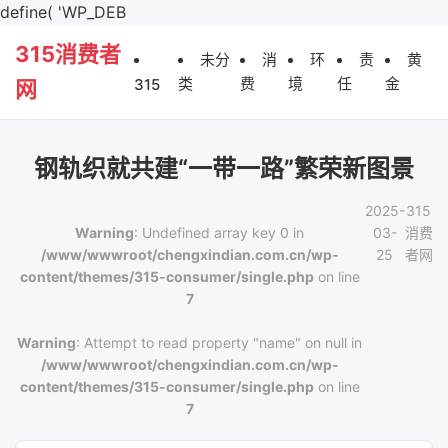
define( 'WP_DEB
315消费者
未分
消
环
责
黄
类
费
境
任
金
315
网
钢轨织就共建“一带一路”繁荣新图景
2025-
315
Warning
: Undefined array key 0 in
03-
消费
/www/wwwroot/chengxindian.com.cn/wp-
25
者网
content/themes/315-consumer/single.php
on line
7
Warning
: Attempt to read property "name" on null in
/www/wwwroot/chengxindian.com.cn/wp-
content/themes/315-consumer/single.php
on line
7