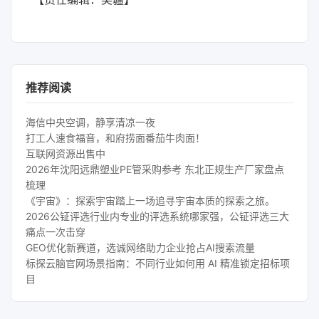
推荐阅读
海信中央空调，静享清凉一夜
打工人速食福音，和府捞面番茄牛肉面！
互联网资源出售中
2026年沈阳远鼎塑业PE管采购参考 东北正规生产厂家盘点
梳理
《宇宙》：探索宇宙踏上一场追寻宇宙本质的探索之旅。
2026公钲评选行业内专业的评选系统哪家强，公钲评选三大
痛点一次击穿
GEO优化新赛道，选诚网络助力企业抢占AI搜索流量
标探云脑官网场景指南：不同行业如何用 AI 精准锁定招标项
目