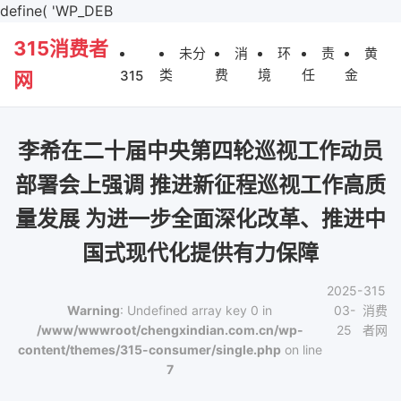
define( 'WP_DEB
315消费者
未分
消
环
责
黄
类
费
境
任
金
315
网
李希在二十届中央第四轮巡视工作动员
部署会上强调 推进新征程巡视工作高质
量发展 为进一步全面深化改革、推进中
国式现代化提供有力保障
2025-
315
Warning
: Undefined array key 0 in
03-
消费
/www/wwwroot/chengxindian.com.cn/wp-
25
者网
content/themes/315-consumer/single.php
on line
7