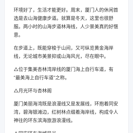
环境好了，生活才能更好。周末，厦门人的休闲首
选是去山海健康步道。就算是冬天，这里也很舒
服。两小时的山海步道林海线，人少景美真的好惬
意。
在步道上，既能穿梭于山间，又可纵览黄金海岸
线，无论城市美景抑或山海风光，尽在眼中。
△位于集美杏林湾岸线的厦门海上自行车道，有
“最美海上自行车道”之称。
△月光环与杏林阁
厦门美丽海湾既是浪漫线又是发展线，环抱着同安
湾，碧海银滩边，红树林点缀着海岸线，构成令人
神往的环东滨海旅游浪漫线。