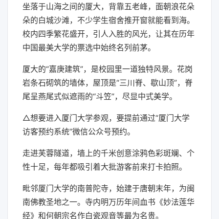
坐落于山海之间的厦大，背靠五老峰，面朝浪花朵
朵的白城沙滩，不少学生宿舍推开窗就能看到海。
校内四季繁花盛开，引人入胜的风光，让其在历年
中国最美大学的票选中始终名列前茅。
厦大的“嘉庚建筑”，是校园里一道独特风景。花岗
岩条石砌筑的墙体，屋顶是“三川脊、歇山顶”，脊
尾呈燕尾式似遮雨的“斗笠”，尽显中式美学。
△想要进入厦门大学参观，要提前通过“厦门大学
访客预约系统”微信公众号预约。
走进芙蓉隧道，墙上的千米创意涂鸦色彩斑斓、个
性十足，每年都吸引着大批游客前来打卡拍照。
毗邻厦门大学的南普陀寺，始建于唐朝末年，为闽
南佛教圣地之一。寺内明万历年间血书《妙法莲华
经》和何朝宗名作白瓷观音等最为名贵。