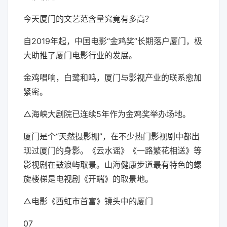
今天厦门的文艺范含量究竟有多高？
自2019年起，中国电影“金鸡奖”长期落户厦门，极
大助推了厦门电影行业的发展。
金鸡唱响，白鹭和鸣，厦门与影视产业的联系愈加
紧密。
△海峡大剧院已连续5年作为金鸡奖举办场地。
厦门是个“天然摄影棚”，在不少热门影视剧中都出
现过厦门的身影。《云水谣》《一路繁花相送》等
影视剧在鼓浪屿取景。山海健康步道最有特色的螺
旋楼梯是电视剧《开端》的取景地。
△电影《西虹市首富》镜头中的厦门
07