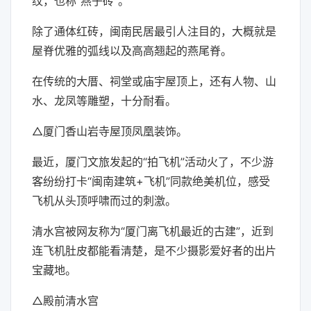
纹，也称“燕子砖”。
除了通体红砖，闽南民居最引人注目的，大概就是
屋脊优雅的弧线以及高高翘起的燕尾脊。
在传统的大厝、祠堂或庙宇屋顶上，还有人物、山
水、龙凤等雕塑，十分耐看。
△厦门香山岩寺屋顶凤凰装饰。
最近，厦门文旅发起的“拍飞机”活动火了，不少游
客纷纷打卡“闽南建筑+飞机”同款绝美机位，感受
飞机从头顶呼啸而过的刺激。
清水宫被网友称为“厦门离飞机最近的古建”，近到
连飞机肚皮都能看清楚，是不少摄影爱好者的出片
宝藏地。
△殿前清水宫