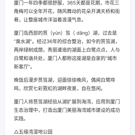
厦门一年四季都很舒服，365天都是花期，市花三
角梅可以全年开花，随风舞动的花朵开满天桥和街
巷，让整座城市洋溢着浪漫气息。
厦门岛西部的筼（yún）筜（ dāng）湖，过去是
“臭水湖”。经过36年的综合整治，如今的筼筜湖，
两岸绿树成荫，秀丽逶迤的湖面上白鹭点点，人与
白鹭和谐共处，厦门人都称这座湖是自家的“城市
新客厅”。
晚饭后漫步筼筜湖，迎面徐徐晚风，偶闻白鹭啼
鸣，欣赏七彩霓虹的湖畔夜景，自在悠闲。
厦门人将筼筜湖经验从湖扩展到海湾，应用到厦门
生态治理中，打造出厦门美丽海湾城市建设的成功
实践。
△五缘湾湿地公园