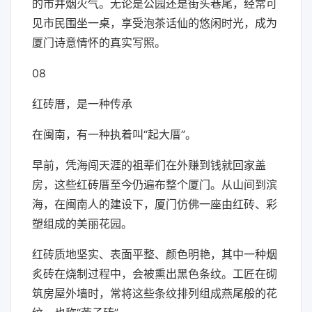
的市井烟火气。无论是公园还是街头巷尾，经常可
见市民围坐一桌，享受泡茶话仙的悠闲时光，成为
厦门诗意情怀的真实写照。
08
红砖厝，是一种传承
在闽南，有一种执着叫“起大厝”。
早前，凭海闯天涯的祖辈们在外赚到钱就回家盖
房，这些红砖厝至今仍遍布整个厦门。从山间到滨
海，在闽南人的建设下，厦门仿佛一座由红砖、彩
塑组成的美丽花园。
红砖质地坚实、表面平整、颜色明艳，其中一种烟
炙砖在烧制过程中，会被熏出黑色条纹。工匠在砌
筑房屋外墙时，常将这些条纹排列组成燕尾般的花