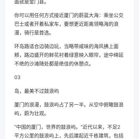
面就是金门县。
你可以用任何方式接近厦门的蔚蓝大海：乘坐公交
巴士或者开着私家车，要想更近距离领略海的浪
漫，骑行是首选。
环岛路适合边骑边玩，当略带咸味的海风拂上面
颊，路边盛开的鲜花衬着绿意映入眼帘，途中绵延
不绝的沙滩随处都是绝佳的休憩点。
03
岛，最美不过鼓浪屿
厦门的浪漫，鼓浪屿占了另一半。从空中俯瞰鼓浪
屿，蔚为壮观。
“中国的厦门，世界的鼓浪屿。”近代以来，不足2
平方公里的鼓浪屿上，先后建起近千栋建筑，包括