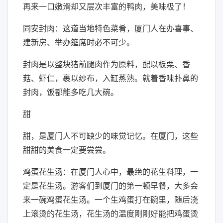
再来一口嫩滑却又层次丰富的鸭肉，美味极了！
同安封肉：这道当地特色菜肴，厦门人在办喜事、
建新房、举办筵席时必不可少。
封肉是以整块猪前腿肉作为原料，配以板栗、香
菇、虾仁，裹以纱布，入缸蒸熟。就着香味扑鼻的
封肉，饭都能多吃几大碗。
甜
甜，是厦门人不可缺少的味觉记忆。在厦门，这些
甜甜的美食一定要尝尝。
鸡蛋花生汤：在厦门人心中，最绝的花生料理，一
定是花生汤。游客们到厦门的第一顿早餐，大多会
来一碗鸡蛋花生汤。一个生鸡蛋打在碗里，随后浇
上滚烫的花生汤，花生汤的温度刚刚好能把鸡蛋烫