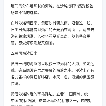
厦门岛分布着绵长的海滩，在沙滩“躺平”感受松弛
感是不错的选择。
白城沙滩朝西南，黄厝沙滩朝东南，沿着这一线，
日出日落都能看到灿烂的天光洒在海面上。清晨去
海边踏浪观潮，入夜坐看星光点点，随着昼夜更
替，感受海浪潮起又潮落。
△黄厝海滩日出
黄厝一线的海滩可以收获一望无际的大海，坐定远
眺，礁岛隐没在层层叠叠的海浪之中。沙滩上还有
各式各样的网红咖啡店，水天一色，浪漫的氛围感
拉满。
黄厝沙滩附近的环岛路边，立着“一国两制，统一
中国”的标语牌，这是环岛路的标志之一，它的对