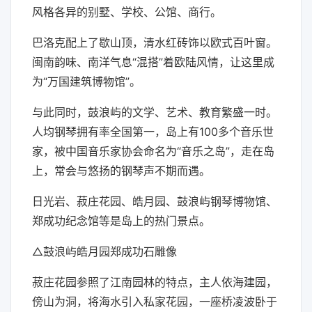
风格各异的别墅、学校、公馆、商行。
巴洛克配上了歇山顶，清水红砖饰以欧式百叶窗。
闽南韵味、南洋气息“混搭”着欧陆风情，让这里成
为“万国建筑博物馆”。
与此同时，鼓浪屿的文学、艺术、教育繁盛一时。
人均钢琴拥有率全国第一，岛上有100多个音乐世
家，被中国音乐家协会命名为“音乐之岛”，走在岛
上，常会与悠扬的钢琴声不期而遇。
日光岩、菽庄花园、皓月园、鼓浪屿钢琴博物馆、
郑成功纪念馆等是岛上的热门景点。
△鼓浪屿皓月园郑成功石雕像
菽庄花园参照了江南园林的特点，主人依海建园，
傍山为洞，将海水引入私家花园，一座桥凌波卧于