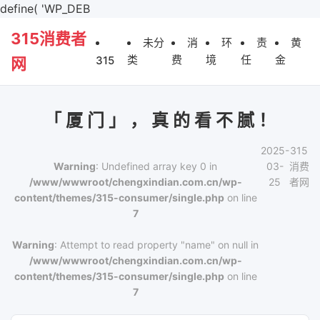
define( 'WP_DEB
315消费者
未分
消
环
责
黄
类
费
境
任
金
315
网
「 厦 门 」 ， 真 的 看 不 腻 ！
2025-
315
Warning
: Undefined array key 0 in
03-
消费
/www/wwwroot/chengxindian.com.cn/wp-
25
者网
content/themes/315-consumer/single.php
on line
7
Warning
: Attempt to read property "name" on null in
/www/wwwroot/chengxindian.com.cn/wp-
content/themes/315-consumer/single.php
on line
7