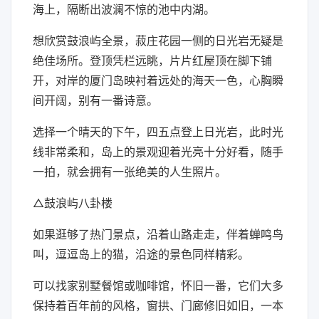
海上，隔断出波澜不惊的池中内湖。
想欣赏鼓浪屿全景，菽庄花园一侧的日光岩无疑是
绝佳场所。登顶凭栏远眺，片片红屋顶在脚下铺
开，对岸的厦门岛映衬着远处的海天一色，心胸瞬
间开阔，别有一番诗意。
选择一个晴天的下午，四五点登上日光岩，此时光
线非常柔和，岛上的景观迎着光亮十分好看，随手
一拍，就会拥有一张绝美的人生照片。
△鼓浪屿八卦楼
如果逛够了热门景点，沿着山路走走，伴着蝉鸣鸟
叫，逗逗岛上的猫，沿途的景色同样精彩。
可以找家别墅餐馆或咖啡馆，怀旧一番，它们大多
保持着百年前的风格，窗拱、门廊修旧如旧，一本