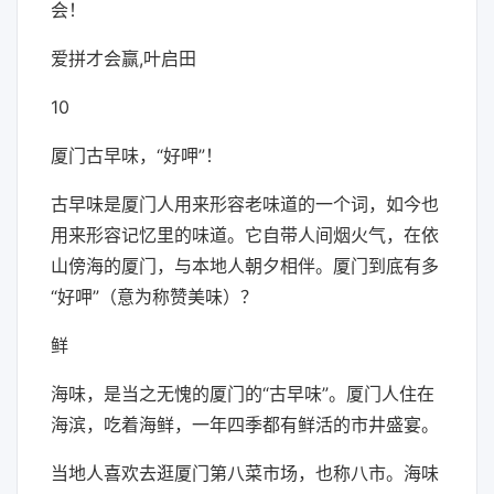
会！
爱拼才会赢,叶启田
10
厦门古早味，“好呷”！
古早味是厦门人用来形容老味道的一个词，如今也
用来形容记忆里的味道。它自带人间烟火气，在依
山傍海的厦门，与本地人朝夕相伴。厦门到底有多
“好呷”（意为称赞美味）？
鲜
海味，是当之无愧的厦门的“古早味”。厦门人住在
海滨，吃着海鲜，一年四季都有鲜活的市井盛宴。
当地人喜欢去逛厦门第八菜市场，也称八市。海味