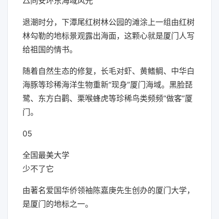
△同安环东海域风光
退潮时分，下潭尾红树林公园的滩涂上一组由红树
林勾勒的地标景观露出海面，这颗心就是厦门人写
给祖国的情书。
随着自然生态的修复，长毛对虾、黄鳍鲷、中华白
海豚等珍稀海洋生物重新“现身”厦门海域。黑脸琵
鹭、东方白鹳、栗喉蜂虎等珍稀鸟类频频“做客”厦
门。
05
全国最美大学
少不了它
由著名爱国华侨领袖陈嘉庚先生创办的厦门大学，
是厦门的地标之一。