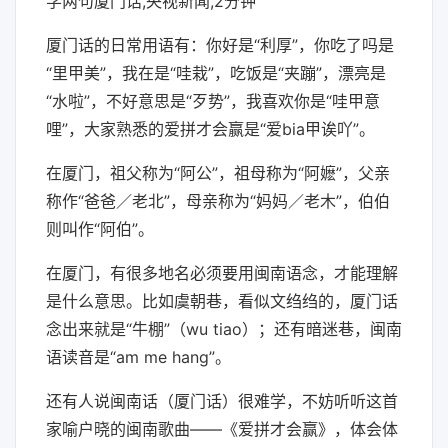
学两句厦门话,央视新闻,2分钟
厦门话的日常用语有：你好是“利厚”，你吃了吗是
“里甲美”，我在是“哇栽”，吃饭是“夹蹦”，漂亮是
“水啦”，不好意思是“歹势”，我喜欢你是“哇甲意
哩”，大家熟悉的爱拼才会赢是“爱bia甲诶吖”。
在厦门，祖父称为“阿公”，祖母称为“阿嬷”，父亲
称作“爸爸／老北”，母亲称为“妈妈／老木”，伯伯
则叫作“阿伯”。
在厦门，有很多地名必须要用闽南语念，才能理解
是什么意思。比如虞朝巷，看似文绉绉的，厦门话
念出来就是“牛棚”（wu tiao）；还有暗迷巷，闽南
语读音是“am me hang”。
还有人说闽南话（厦门话）很难学，不妨听听这首
家喻户晓的闽南歌曲——《爱拼才会赢》，体会体