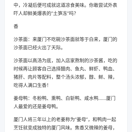
中，冷凝后便可成就这道凉食美味。你敢尝试外表
吓人却鲜美爆表的“土笋冻”吗？
香
沙茶面：来厦门不吃碗沙茶面就等于白来，厦门的
沙茶面已经火出了天际。
沙茶面以高汤为底，加入店家熬制的沙茶酱，吃的
时候再让顾客自己选择醋肉、鱼丸、鲜虾、鸭血、
猪肝、肉片等配料，整个汤头浓郁，醇、鲜、辣，
吃得人满口生香！
姜母鸭：冬粉鸭、熏鸭、白斩鸭、咸水鸭……厦门
人最爱的还是姜母鸭。
厦门人将三年以上的老姜称为“姜母”，和鸭肉一起
烹饪就变成独特的厦门风味。焦香又微辣的姜母，