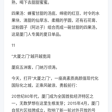
熟，喝下去甜甜蜜蜜。
四果汤：蜂蜜甘甜的汤底、绵密的红豆、时令的水
果块、清甜的仙草冻、柔糯的芋圆，还有石花膏、
淀粉圆子（阿达子）组合而成一碗甘甜的四果汤，
这是厦门人专属的夏日单品。
11
“大厦之门”越开越宽阔
厦庇五洲客，门纳万顷涛。
今天，打开“大厦之门”，一座高素质高颜值现代化
国际化之城，正乘风破浪、勇毅前行：
20世纪80年代，厦门成为全国首批经济特区之
一，无数梦想在这里生根发芽；2015年4月，厦门
自贸片区挂牌成立，吹响了新一轮对外开放的号