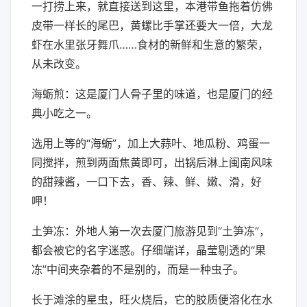
一打捞上来，就直接送到这里，本港带鱼拖着仿佛
皮带一样长的尾巴，黄螺比手掌还要大一倍，大龙
虾在水里张牙舞爪……食材的新鲜和生意的繁荣，
从未改变。
海蛎煎：这是厦门人骨子里的味道，也是厦门的经
典小吃之一。
选用上等的“海蛎”，加上大蒜叶、地瓜粉、鸡蛋一
同搅拌，煎到两面焦黄即可，出锅后淋上闽南风味
的甜辣酱，一口下去，香、辣、鲜、嫩、滑，好
呷！
土笋冻：外地人第一次去厦门旅游见到“土笋冻”，
都会被它的名字迷惑。仔细端详，晶莹剔透的“果
冻”中间夹杂着的不是别的，而是一种虫子。
长于滩涂的星虫，旺火烧后，它的胶质便溶化在水