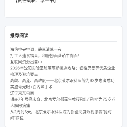
【责任编辑：李平书】
推荐阅读
海信中央空调，静享清凉一夜
打工人速食福音，和府捞面番茄牛肉面！
互联网资源出售中
2026年沈阳实验室玻璃隔断挑选攻略：镁格思曼等优质企业
梳理及避坑要点
高龄、高危、高难度——北京爱尔眼科医院为93岁患者成功
实施青光眼+白内障手术
辽宁京东电商
辗转7年眼痛未愈，北京爱尔郝燕生教授揪出“真凶”为75岁老
人解除病痛
从2周到3天，北京爱尔眼科医院为新疆高度近视患者“抢时
间”摘镜