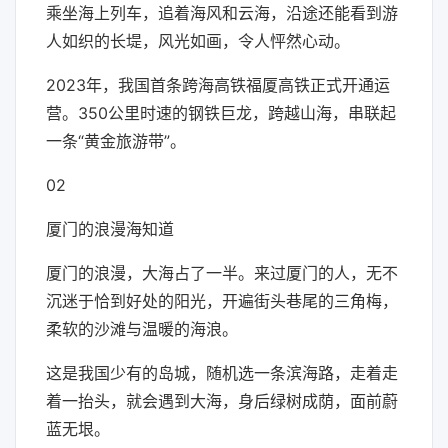
乘坐海上列车，追着海风和云海，沿途还能看到游
人如织的长堤，风光如画，令人怦然心动。
2023年，我国首条跨海高铁福厦高铁正式开通运
营。350公里时速的钢铁巨龙，跨越山海，串联起
一条“黄金旅游带”。
02
厦门的浪漫海知道
厦门的浪漫，大海占了一半。来过厦门的人，无不
沉迷于恰到好处的阳光，开遍街头巷尾的三角梅，
柔软的沙滩与温暖的海浪。
这是我国少有的岛城，随机选一条滨海路，走着走
着一抬头，就会遇到大海，身后绿树成荫，面前蔚
蓝无垠。