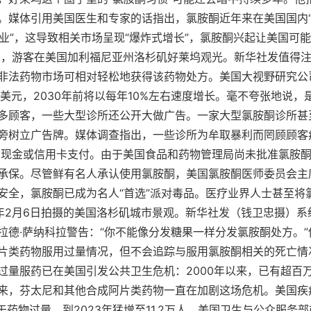
。媒体引用美国医生和专家的话指出，氯胺酮近年来在美国国内“
产业”，这导致相关市场呈现“爆炸式增长”，氯胺酮兴起让美国可
10日，游客在美国加利福尼亚州洛杉矶好莱坞观光。新华社发值得
非法药物市场可相对轻松地获得该药物处方。美国大视野研究公
美元，2030年前将以每年10%左右速度增长。毫不夸张地说
多顾客，一些大型诊所还公开大做广告。一家大型氯胺酮诊所甚
旁树立广告牌。媒体调查指出，一些诊所为牟取暴利而罔顾顾客
往需现金或信用卡支付。由于美国食品和药物管理局尚未批准氯胺
承保。尽管鲜有名人承认使用氯胺酮，美国氯胺酮医师委员会主
安全，氯胺酮已成为名人“首选”派对毒品。医疗业界人士甚至将
9年2月6日拍摄的美国洛杉矶城市景观。新华社发（钱卫忠摄）
拉德·萨纳科拉警告：“你不能像分发糖果一样分发氯胺酮处方。
片类药物服用过量情况，但不会追踪与服用氯胺酮相关的死亡情
过量服药已在美国引发公共卫生危机：2000年以来，已有超百
来，芬太尼和其他合成阿片类药物一直在加剧这场危机。美国疾
死于药物过量，到2023年猛增至11.2万人。美国卫生与公众服