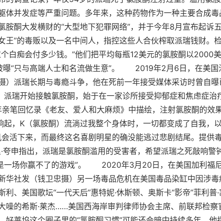
躯体并发症等严重问题。多年来，这种药物作为一种主要合成毒
氯胺酮大发横财的“大型地下犯罪网络”，并于今年8月宣布起诉
粉女王”的毒贩以及一名中间人，指控这些人合伙榨取派瑞钱财。
个白痴会付多少钱。”他们把平均每瓶12美元的氯胺酮以2000
则被曝“只与高端人士和名流做生意”。 2019年2月6日，在美
摄）派瑞长期与毒瘾斗争，他在死前一年接受媒体采访时曾自曝已
”。派瑞开始接触氯胺酮，始于在一家诊所接受抑郁症和焦虑症治
2年亲笔回忆录《老友、爱人和大麻烦》中描绘，注射氯胺酮的效
乐响起，K（氯胺酮）流淌过我整个身体时，一切都变成了自我，以
机会活下来，而最终这名喜剧明星的确没能逃过悲剧结尾。提供毒
里·夸申指出，派瑞是氯胺酮滥用的受害者，希望派瑞之死敲响警
是一场你赢不了的游戏”。 2020年3月20日，在美国加利
新华社发（钱卫忠摄）另一场毒品危机在美国毒品染缸中因涉毒
雷斯利、美国歌坛“一代天后”惠特妮·休斯顿、奥斯卡“影帝”菲利普
大噪的希斯·莱杰……美国西海岸审判律师协会主席、前联邦检察
，好莱坞这个圈子里的“氯胺酮习惯”可能还会暗中持续多年。他