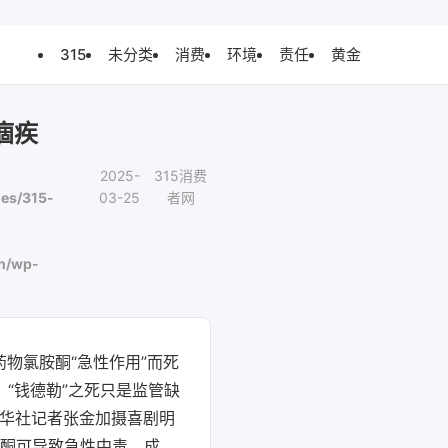
315
未分类
消费
环境
责任
黄金
痼疾
2025-
315消费
es/315-
03-25
者网
n/wp-
药物氯胺酮“急性作用”而死
“钱德勒”之死只是监管缺
新华社记者张金加摄喜剧明
胺酮可导致急性中毒、成