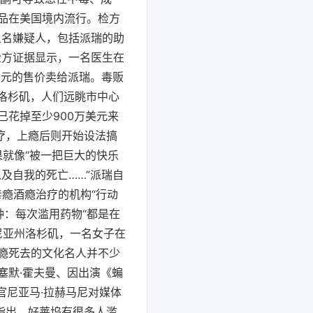
品在美国境内流行。检方
五名嫌疑人，包括派瑞的助
检方证据显示，一名医生在
美元的售价卖给派瑞。毒贩
国洛杉矶，人们远眺市中心
花掉至少900万美元来
疗，上瘾后则开始设法搞
果就像“被一把巨大的快乐
及自我的死亡……”派瑞自
瘾酒瘾治疗的机构“行动
钟：每次滥用药物“都是在
福尼亚州洛杉矶，一名女子在
瘾死去的文化名人并不少
·塞默·霍夫曼、因出演《蝙
官尼亚马·拉赫马尼对媒体
指出，好莱坞有很多人滥