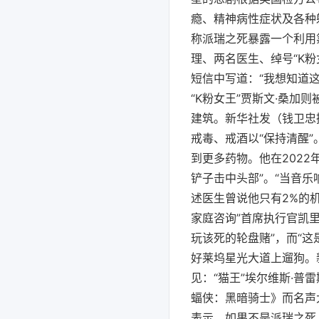
瘾、精神病性症状及各种
称派瑞之死暴露一个利用
理、两名医生、绰号“K
短信中写道：“我想知道这
“K粉女王”贾斯文·桑加
建筑。新华社发（钱卫忠
戒毒、戒酒以“保持清醒
到更多药物。他在202
铲子击中头部”。“当音
述医生曾说他只有2%的
家庭咨询”首席执行官凯
玩该死的轮盘赌”，而“这
好莱坞星光大道上遛狗。
见：“猫王”埃尔维斯·普
蝠侠：黑暗骑士》而名声
表示，如果不是派瑞之死