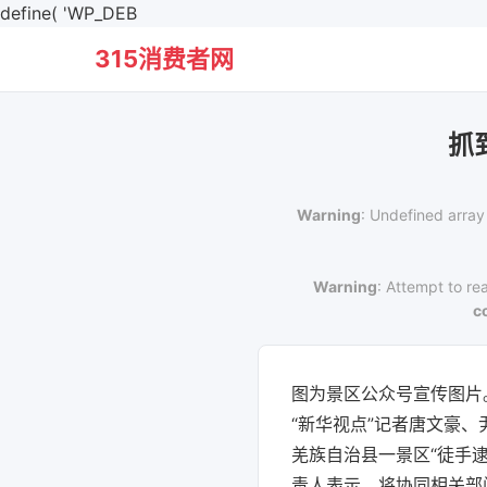
define( 'WP_DEB
315消费者网
抓
Warning
: Undefined array
Warning
: Attempt to re
c
图为景区公众号宣传图片。
“新华视点”记者唐文豪、
羌族自治县一景区“徒手
责人表示，将协同相关部