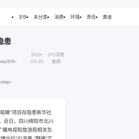
315
未分类
消费
环境
责任
黄金
隐患
2025-
315消费
es/315-
03-25
者网
n/wp-
“吸睛”项目存隐患新华社
走。近日，四川绵阳市北川
广播电视和旅游局相关负
出位”引流量 “野猪”实