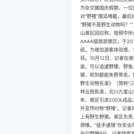
为杂交猪国庆假期，一位
对“野猪”围追堵截，最
“野猪不是野生动物吗？
山景区回应称，视频中所
AAAA级旅游景区，于2
绍，为增加游客体验感，
目。10月12日，记者在
亩，可以追逮野猪、野兔
猪，抓到都能免费带走。
野生动物名录》（简称“三
林业局批准，北川九皇山
年，景区引进200头成
外宣传时称“野猪”。记
上有野生野猪。景区负责
颈雉。“徒手逮猎”存安
杂交野猪9只。记者搜索