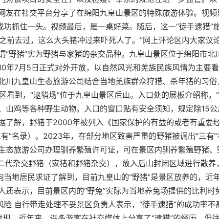
网友在社交平台分享了在绵阳九皇山景区的特殊旅游体验。视频
后成功抓住一头。视频最后，是一桌好菜。随后，这一“徒手逮猎”
”“之前去过，这么大头猪冲过来吓死人了。”网上评论区内大家议
谓“野猪”实为野猪与家猪的杂交品种。九皇山景区位于绵阳市北
010年7月5日正式对外开放，以自然风光和羌族民族风情为主要
北川九皇山生态旅游公司结合当地羌族群众狩猎、杀年猪的习俗，
景区看到，“逮猎场”位于九皇山景区后山。入口处的展板介绍称，“
、山鸡等各种野生动物。入口的窗口贴有安全须知，规定除15公
据了解，野猪于2000年被列入《国家保护的有益的或者有重要
有”名录）。2023年，在部分地区致害严重的野猪被调出“三有”
生态旅游公司办理驯养繁殖许可证，可在景区内驯养繁殖野猪、
品二代杂交野猪（家猪和野猪杂交），放入后山封闭区域进行散养
者向当地居民求证了解到，目前九皇山的“野猪”是景区放养的，近
人还表示，目前景区内的“野兔”实际为当地养兔场提供的比利时兔
全风险 自行带走处理不妥景区负责人表示，“徒手逮猎”的成功率
发现，近年来，许多游客在社交媒体上分享了“逮猎”的经历，但往