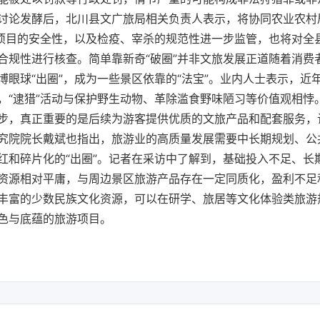
讨论发酵后，北川县文广旅局相关负责人表示，将协同农业农村
”项目的安全性，以及检疫、宰杀的规范性进一步监管，也将对全
合规性进行核查。简单靠新奇“破圈”并非文旅发展正道随着消费
博眼球“出圈”，成为一些景区依靠的“法宝”。业内人士表示，近
，“逮猎”活动与保护野生动物、革除滥食野味陋习等价值观相悖
步，真正重要的是后续为游客提供优质的文旅产品和配套服务，
究院院长戴斌也指出，旅游业的高质量发展需要中长期规划、公
红和碎片化的“出圈”。记者在采访中了解到，基础投入不足、长
资源相对平庸，与周边景区旅游产品存在一定同质化，盈利不足
丰富的少数民族文化资源，可以在研学、旅居等文化体验类旅游
色与底蕴的旅游项目。