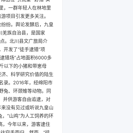
里，一群年轻人在林地里
旅游项目引发更多关注。
论纷纷。舆论发酵后，九皇
川羌族自治县，是国家
看点。北川县文广旅局介
开发了“徒手逮猎”项
逮猎场”占地面积6000多
斤以下的小猪和带崽母
经济、科学研究价值的陆生
名录。2016年，经绵阳市
野兔、环颈雉等动物。同
，并供游客自由追逮，对
年来没有见过或听说九皇山
，“山鸡”为人工饲养的环
不高，今年以来，游客逮住
往空手而归。然而，“徒