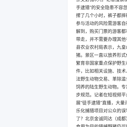
手逮猎”的安全隐患不容
撵了几个小时，裤子都摔
参与活动的风险需游客自
解到，购买门票的游客都
带走，并不需要办理其他
县农业农村局表示，九皇
猪。景区一直以放养形式
繁育非国家重点保护野生
件，比如相关设施、技术
法野生动物交易、革除滥
饲养的陆生野生动物。专
步规范。记者在短视频平
展“徒手逮猎”直播，大
乐化捕猎项目对公众的误
了？北京金诚同达（成都
食用为目的猎捕野猪仍可