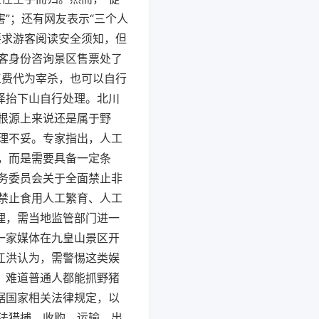
”；还有网友表示“三个人
要求游客阅读安全须知，但
客身份咨询景区售票处了
工费代为宰杀，也可以自行
择抬下山自行处理。北川
根源上来说还是属于野
理不妥。专家指出，人工
，而是需要具备一定条
务委员会关于全面禁止非
禁止食用人工繁育、人工
理，需当地监管部门进一
一家媒体在九皇山景区开
江洪认为，需警惕这类娱
：难道普通人都能抓野猪
据国家相关法律规定，以
法猎捕、收购、运输、出