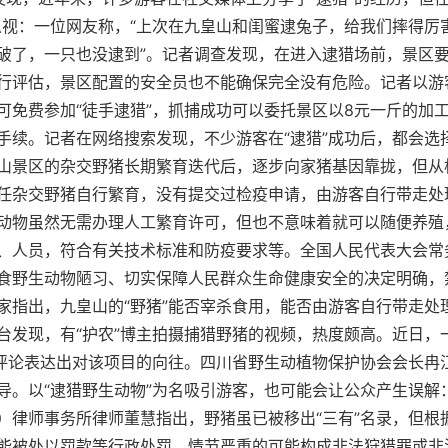
忽视：一位网友称，“上次在九皇山和闺蜜逮兔子，给我们摔得厉害
破了，一只也没逮到”。记者调查发现，在进入逮猎场前，景区
行评估，景区配置的安全员也不能确保完全没有危险。记者以游
可免费参加“徒手逮猎”，抓捕成功可以委托景区以8元一斤的加
手续。记者在网络搜索发现，不少游客在“逮猎”成功后，都会选
山景区的杂交野猪长期繁育迭代后，逐步向家猪基因靠拢，但从
任杂交野猪自行繁育，没有提交过检疫申请，由游客自行带走处
动物虽然无需办理人工繁育许可，但也不意味着就可以随便养殖
、人员，符合有关技术标准和防疫要求等。全国人民代表大会常
食野生动物陋习、切实保障人民群众生命健康安全的决定明确，
家指出，九皇山的“野猪”能否宰杀食用，能否由游客自行带走处
台发现，有“护农”博主拍摄捕猎野猪的视频，热度颇高。近日，
量评论表达出对该项目的向往。四川省野生动植物保护协会会长冉
导。以“逮猎野生动物”为名吸引游客，也可能会让公众产生误解
）律师事务所律师董慧指出，野猪虽已被移出“三有”名录，但根
能被处以罚款等行政处罚，情节严重的可能构成非法狩猎罪或非