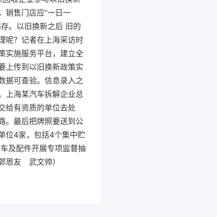
，销售门店应“一日一
存。以旧换新之后 旧的
理呢？记者在上海采访时
策实施服务平台，建立全
要上传到以旧换新政策实
数据可查验。信息录入之
。上海某汽车拆解企业总
交给有资质的单位去处
路。最后把牌照要送到公
单位4家，包括4个集中贮
行车及配件开展专项监督抽
郭恩友 武文帅）