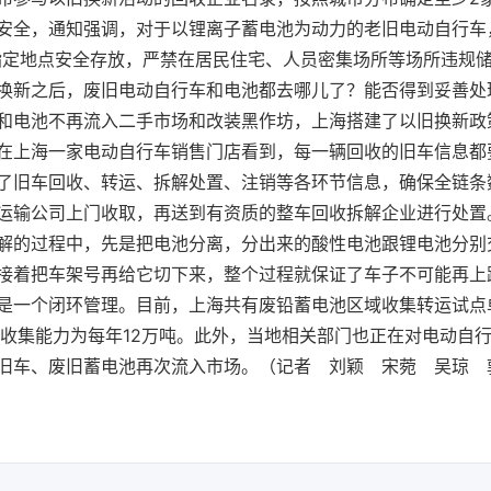
安全，通知强调，对于以锂离子蓄电池为动力的老旧电动自行车
指定地点安全存放，严禁在居民住宅、人员密集场所等场所违规储
换新之后，废旧电动自行车和电池都去哪儿了？能否得到妥善处
和电池不再流入二手市场和改装黑作坊，上海搭建了以旧换新政
在上海一家电动自行车销售门店看到，每一辆回收的旧车信息都
了旧车回收、转运、拆解处置、注销等各环节信息，确保全链条
运输公司上门收取，再送到有资质的整车回收拆解企业进行处置
解的过程中，先是把电池分离，分出来的酸性电池跟锂电池分别
接着把车架号再给它切下来，整个过程就保证了车子不可能再上
是一个闭环管理。目前，上海共有废铅蓄电池区域收集转运试点
总收集能力为每年12万吨。此外，当地相关部门也正在对电动自
旧车、废旧蓄电池再次流入市场。（记者 刘颖 宋菀 吴琼 