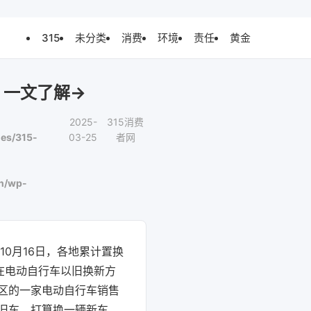
315
未分类
消费
环境
责任
黄金
？一文了解→
2025-
315消费
es/315-
03-25
者网
n/wp-
0月16日，各地累计置换
地在电动自行车以旧换新方
区的一家电动自行车销售
旧车，打算换一辆新车。