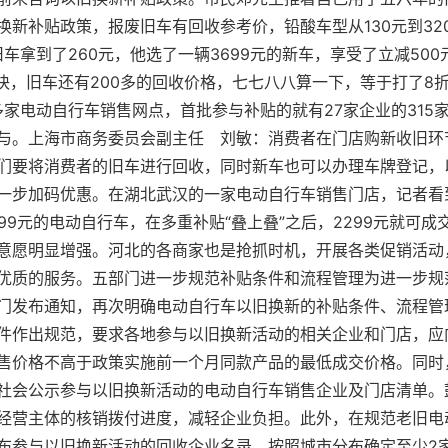
换新补贴政策，报废旧车有回收参考价，铅酸车型从130元到32
旧车拿到了260元，他选了一辆3699元的新车，享受了立减50
0块，旧车还有200多的回收价格，七七八八算一下，等于打了8
多家电动自行车销售网点，首批参与补贴的就有27家企业的315
与。上海市商务委员会副主任 刘敏：消费者在门店购新收旧环
们要将消费者的旧车进行回收，同时新车也可以办理车牌登记，
一步加码优惠。在湖北武汉的一家电动自行车销售门店，记者看
99元的电动自行车，在多重补贴“叠上叠”之后，2299元就可
意愿明显增强。河北的各商家也是抢抓时机，开展各类促销活动
优质的服务。五部门进一步规范补贴条件和流程管理为进一步规
门发布通知，再次明确电动自行车以旧换新的补贴条件、流程管
件作出规范，要求各地参与以旧换新活动的相关企业和门店，应
售价格不高于政策实施前一个月同款产品的最低成交价格。同时
社会公示参与以旧换新活动的电动自行车销售企业及门店清单。
经营主体的核销拨付进度，减轻企业负担。此外，在规范老旧电
布参与以旧换新活动的回收企业名录，按照城市分布确定至少2