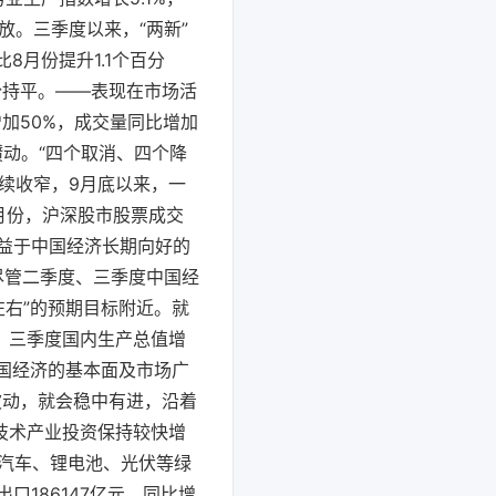
放。三季度以来，“两新”
8月份提升1.1个百分
份持平。——表现在市场活
加50%，成交量同比增加
攒动。“四个取消、四个降
续收窄，9月底以来，一
月份，沪深股市股票成交
—得益于中国经济长期向好的
，尽管二季度、三季度中国经
左右”的预期目标附近。就
，三季度国内生产总值增
中国经济的基本面及市场广
波动，就会稳中有进，沿着
技术产业投资保持较快增
源汽车、锂电池、光伏等绿
186147亿元，同比增