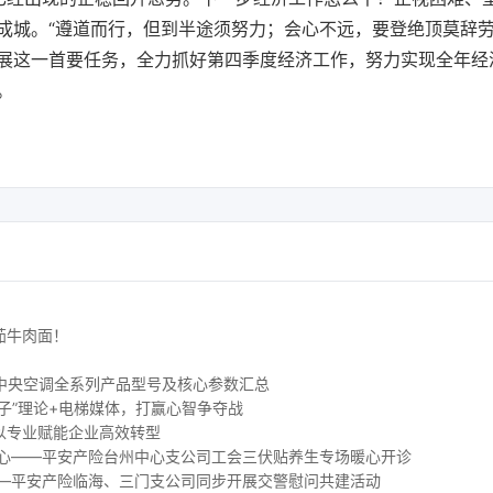
成城。“遵道而行，但到半途须努力；会心不远，要登绝顶莫辞劳
展这一首要任务，全力抓好第四季度经济工作，努力实现全年经
。
茄牛肉面！
 水生态中央空调全系列产品型号及核心参数汇总
子”理论+电梯媒体，打赢心智争夺战
以专业赋能企业高效转型
人心——平安产险台州中心支公司工会三伏贴养生专场暖心开诊
——平安产险临海、三门支公司同步开展交警慰问共建活动