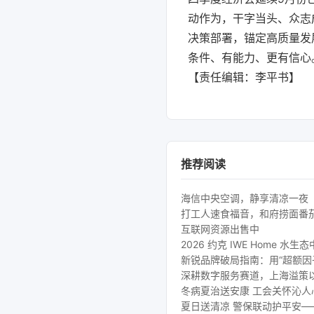
动作为，干字当头、众志
决策部署，锚定高质量发
条件、有能力、更有信心
【责任编辑：李平书】
推荐阅读
海信中央空调，静享清凉一夜
打工人速食福音，和府捞面番
互联网资源出售中
2026 约克 IWE Home
新锐品牌破局指南：用“超额因
深耕数字服务赛道，上海溢策
冬病夏治送安康 工会关怀沁
夏日送清凉 警保联动护平安