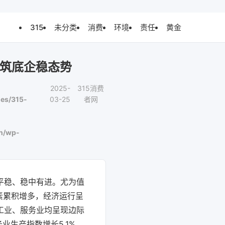
315
未分类
消费
环境
责任
黄金
现筑底企稳态势
2025-
315消费
es/315-
03-25
者网
n/wp-
总体平稳、稳中有进。尤为值
素累积增多，经济运行呈
工业、服务业均呈现边际
业生产指数增长5.1%，