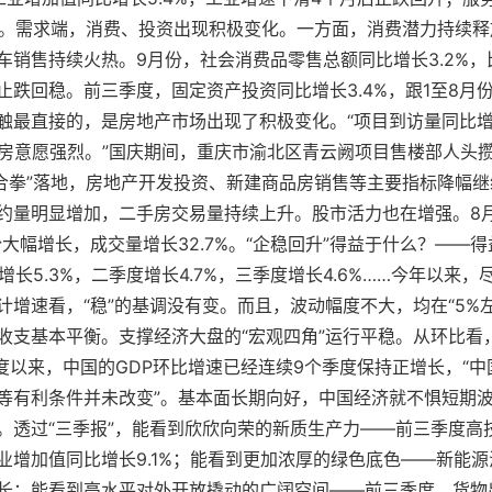
分点。需求端，消费、投资出现积极变化。一方面，消费潜力持续释
销售持续火热。9月份，社会消费品零售总额同比增长3.2%，比
止跌回稳。前三季度，固定资产投资同比增长3.4%，跟1至8月
触最直接的，是房地产市场出现了积极变化。“项目到访量同比增
购房意愿强烈。”国庆期间，重庆市渝北区青云阙项目售楼部人头
组合拳”落地，房地产开发投资、新建商品房销售等主要指标降幅继
约量明显增加，二手房交易量持续上升。股市活力也在增强。8
月份大幅增长，成交量增长32.7%。“企稳回升”得益于什么？—
增长5.3%，二季度增长4.7%，三季度增长4.6%……今年以来
计增速看，“稳”的基调没有变。而且，波动幅度不大，均在“5%
收支基本平衡。支撑经济大盘的“宏观四角”运行平稳。从环比看
三季度以来，中国的GDP环比增速已经连续9个季度保持正增长，“
等有利条件并未改变”。基本面长期向好，中国经济就不惧短期
。透过“三季报”，能看到欣欣向荣的新质生产力——前三季度高
业增加值同比增长9.1%；能看到更加浓厚的绿色底色——新能
长；能看到高水平对外开放撬动的广阔空间——前三季度，货物出口