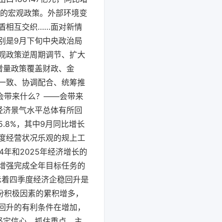
效的宏观政策。外部环境变
盾相互交织……面对新情
别是9月下旬中央政治局
观政策逆周期调节、扩大
增量政策覆盖财政、金
一致、协调配合、统筹推
会带来什么？——会带来
，经济景气水平总体有所回
.8%，其中9月同比增长
季度经营状况乐观的规上工
4年和2025年经济增长的
增强完成全年目标任务的
示着四季度经济企稳回升是
份积极因素的累积增多，
稳回升的有利条件在增加，
坚定信心，抓住重点、主