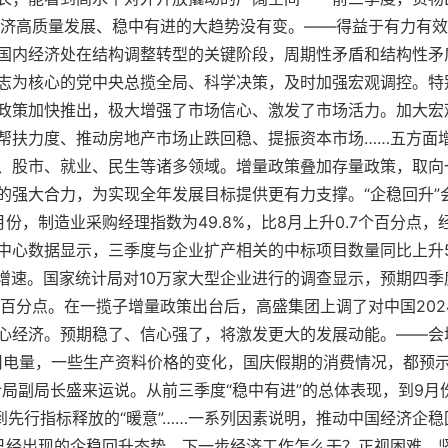
国经济高质量发展、稳中有进的大趋势没有变。——得益于有力有
国内经济处在结构调整转型的关键阶段，周期性矛盾和结构性矛
志为核心的党中央总揽全局、科学决策，及时加强宏观调控。特
政策加快推出，极大增强了市场信心、激发了市场活力。加大宏
帮扶力度、推动房地产市场止跌回稳、提振资本市场……五方面
、股市、就业、民生等诸多领域。增量政策叠加存量政策，取向
的强大合力，为实现全年发展目标提供更有力支撑。“企稳回升”
份，制造业采购经理指数为49.8%，比8月上升0.7个百分点
中心数据显示，三季度与企业扩产相关的中标项目数量同比上升5
最高增速。国家统计局对10万家大型企业进行的调查显示，预期四
个百分点。在一揽子增量政策出台后，高盛集团上调了对中国202
心经济。预期稳了、信心强了，将激发更大的发展动能。——会
旬用电量，一些生产资料价格的变化，国庆假期的消费情况，都预
计局副局长盛来运说。从前三季度“稳中有进”的总体表现，到9月
”到先行指标释放的“暖意”……一系列因素说明，推动中国经济企
已经出现的企稳回升态势。下一步经济工作怎么干？正视困难、