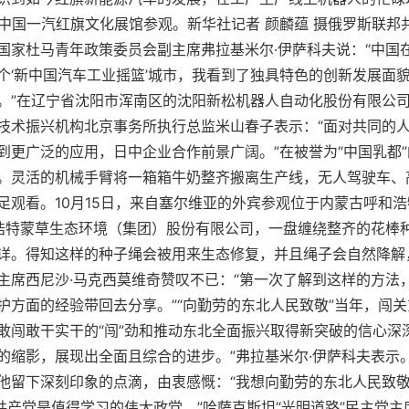
春中国一汽红旗文化展馆参观。新华社记者 颜麟蕴 摄俄罗斯联邦
国家杜马青年政策委员会副主席弗拉基米尔·伊萨科夫说：“中国
个‘新中国汽车工业摇篮’城市，我看到了独具特色的创新发展面
。”在辽宁省沈阳市浑南区的沈阳新松机器人自动化股份有限公
技术振兴机构北京事务所执行总监米山春子表示：“面对共同的
到更广泛的应用，日中企业合作前景广阔。”在被誉为“中国乳都
。灵活的机械手臂将一箱箱牛奶整齐搬离生产线，无人驾驶车、
足观看。10月15日，来自塞尔维亚的外宾参观位于内蒙古呼和
和浩特蒙草生态环境（集团）股份有限公司，一盘缠绕整齐的花棒
详。得知这样的种子绳会被用来生态修复，并且绳子会自然降解
主席西尼沙·马克西莫维奇赞叹不已：“第一次了解到这样的方法
护方面的经验带回去分享。”“向勤劳的东北人民致敬”当年，闯
敢闯敢干实干的“闯”劲和推动东北全面振兴取得新突破的信心深
的缩影，展现出全面且综合的进步。”弗拉基米尔·伊萨科夫表示
他留下深刻印象的点滴，由衷感慨：“我想向勤劳的东北人民致
国共产党是值得学习的伟大政党。”哈萨克斯坦“光明道路”民主党