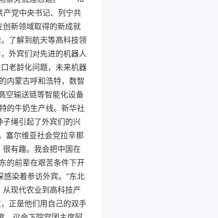
共产党中央书记、列宁共
在创新领域取得的新成就
貌，了解到航天等高科技领
司，外宾们对先进的机器人
人口老龄化问题，未来机器
”的内蒙古呼和浩特，数智
高空输送链等智能化设备
浩特的牛奶生产线。新华社
种子绳引起了外宾们的兴
，塞尔维亚社会党拉辛那
，很有趣。我会把中国在
关东的前辈在艰苦条件下开
深感染着参访外宾。“东北
。从现代农业到高科技产
敬，正是他们用自己的双手
主席、议会下院党团主席阿