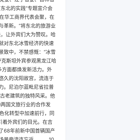
东北的实践”专题宣介会
国在华工商界代表会聚，在
与革新。“将东北的旅游业
实践，让外宾们大为赞叹。哈
上就对东北冰雪经济的快速
景致中，不禁感慨：“冰雪
萨克斯坦外宾参观黑龙江哈
多方面都焕发新活力。外
悠久的沈阳故宫，流连于
力。尼泊尔蓝毗尼省拉普
捉古老建筑的独特风采。他
动两国文旅行业的合作发
绿色化转型中加速前行，同
引着外宾们的目光。在吉
了68年前新中国首辆国产
场景旁流连忘返。 10