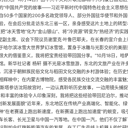
的“中国共产党的故事——习近平新时代中国特色社会主义思想在
自50多个国家的200多名政党领导人、部分外国驻华使节和外
验，在会后分批走访东北三省一区，亲身感受这片土地上的转型
把“冰天雪地”化为“金山银山”、将“冷资源”转变为“热经济”的
主党副主席、议会下院议员谢里克·叶鲁巴耶夫，在长春的宣介会
于哈尔滨冰雪大世界梦幻冰雪馆，置身于冰雕与光影交织的美丽
很大的借鉴意义，我将把宝贵经验带回国分享。”10月18日，哈
馆。新华社记者 杨轩 摄不光是冰雪旅游，东北的文旅产业在许
，沉浸于朝鲜族民俗文化与稻田文化交融的乡村游体验；在历史
相辉映中；在内蒙古博物院，感受各民族交往交流交融的丰富魅
比斯塔参访沈阳故宫时，一边认真聆听历史故事，一边用镜头捕
力和丰富的体验令人印象深刻，我将把这些经验带回尼泊尔，推
的创新发展面貌”近年来，东北地区在传统产业高端化、智能化、
种“在老赛道上跑出新速度，在新赛道上跑出加速度”的蜕变，吸
车长客、长光卫星与中国一汽等地。在中国一汽，他们不仅了解
识到如今红旗新能源汽车的发展，在工厂生产线上机器人的忙碌