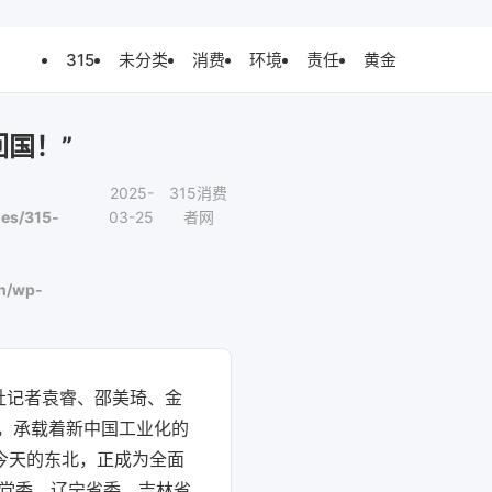
315
未分类
消费
环境
责任
黄金
国！”
2025-
315消费
es/315-
03-25
者网
n/wp-
华社记者袁睿、邵美琦、金
，承载着新中国工业化的
今天的东北，正成为全面
区党委、辽宁省委、吉林省