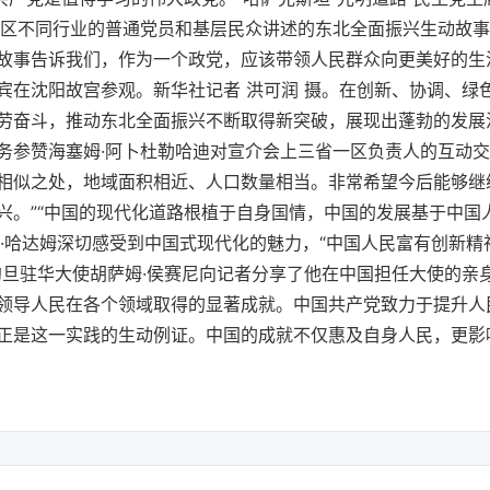
一区不同行业的普通党员和基层民众讲述的东北全面振兴生动故
故事告诉我们，作为一个政党，应该带领人民群众向更美好的生
宾在沈阳故宫参观。新华社记者 洪可润 摄。在创新、协调、绿
劳奋斗，推动东北全面振兴不断取得新突破，展现出蓬勃的发展
务参赞海塞姆·阿卜杜勒哈迪对宣介会上三省一区负责人的互动交
相似之处，地域面积相近、人口数量相当。非常希望今后能够继
兴。”“中国的现代化道路根植于自身国情，中国的发展基于中国
内·哈达姆深切感受到中国式现代化的魅力，“中国人民富有创新
约旦驻华大使胡萨姆·侯赛尼向记者分享了他在中国担任大使的亲
领导人民在各个领域取得的显著成就。中国共产党致力于提升人
正是这一实践的生动例证。中国的成就不仅惠及自身人民，更影