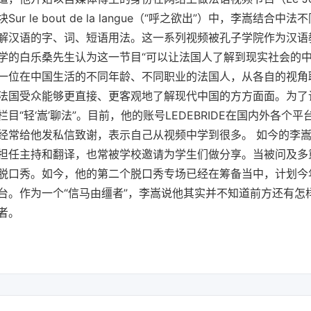
r le bout de la langue（“呼之欲出”）中，李嵩结合
解汉语的字、词、短语用法。这一系列视频被孔子学院作为汉语
学的白乐桑先生认为这一节目“可以让法国人了解到现实社会的中
一位在中国生活的不同年龄、不同职业的法国人，从各自的视角
法国受众能够更直接、更客观地了解现代中国的方方面面。为了
目“轻‘嵩’聊法”。目前，他的账号LEDEBRIDE在国内外各个平
经常给他发私信致谢，表示自己从视频中学到很多。 如今的李
担任主持和翻译，也常被学校邀请为学生们做分享。当被问及多
脱口秀。如今，他的第二个脱口秀专场已经在筹备当中，计划今
台。作为一个“信马由缰者”，李嵩说他其实并不知道前方还有怎
者。