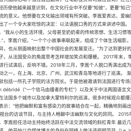
经历使他越来越意识到，在文化行业中不仅要“知彼”，更要“知己
流的意义。他想要在文化输出领域有所突破。李嵩爱表达、爱幽
出了一个令大家吃惊的决定：以法语脱口秀的方式来讲述中国。
，“我从小的生活环境、父母甚至奶奶辈的传统思想、生活习惯
…”，李嵩介绍，“一个个小故事串联起来，组成了个体生活缩影
异，也从侧面映射出整个中国社会的发展变迁。”为了达到更好
子，从法国受众的角度思考怎样增加笑点和爆梗。 2017年末，
进行试演后，反响不错。2018年三月，李嵩个人脱口秀演出成
动之一，在上海、北京、广州、武汉和青岛等地进行了巡演。 
就包括一所孔子学院的法方院长。于是他被邀请到法国进行专场
 d’un débridé（“一个信马由缰者的专栏”）以及关于中法两国
在法国多个城市以及加拿大蒙特利尔的巡演，很多时候观众都爆
表示：“他把幽默和富有感染力的故事结合在一起，精确地刻画出
e电视台的访谈节目，与主持人畅聊中法幽默与文化的异同。 201
，李嵩担任活动主持始终活跃在中法交流领域的斜杠青年 最近
他开始以自媒体博主的身份在网络上做法语视频节目（Le Journa