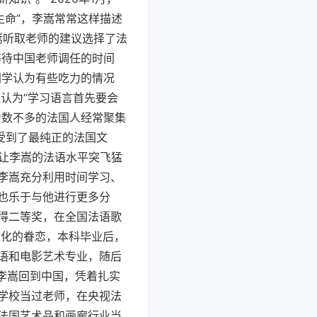
生命”，李嵩常常这样描述
嵩听取老师的建议选择了法
等待中国老师调任的时间
同学认为有些吃力的情况
认为“学习语言首先要会
为数不多的法国人经常聚集
受到了最纯正的法国文
法让李嵩的法语水平突飞猛
李嵩充分利用时间学习、
也乐于与他进行更多分
得二等奖，在全国法语歌
文化的眷恋，本科毕业后，
语和电影艺术专业，随后
，李嵩回到中国，凭着扎实
学校当过老师，在央视法
法国艺术品和画廊行业当