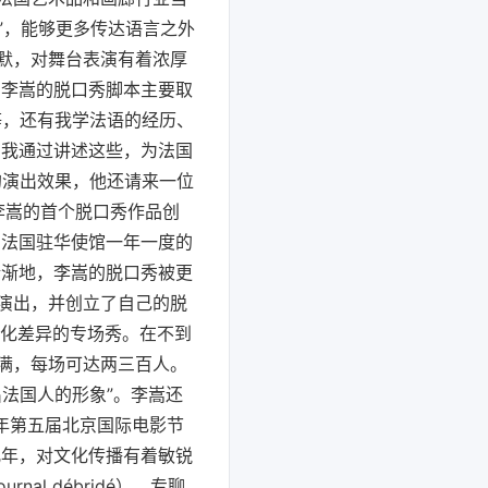
”，能够更多传达语言之外
默，对舞台表演有着浓厚
 李嵩的脱口秀脚本主要取
等，还有我学法语的经历、
，我通过讲述这些，为法国
的演出效果，他还请来一位
李嵩的首个脱口秀作品创
为法国驻华使馆一年一度的
渐渐地，李嵩的脱口秀被更
演出，并创立了自己的脱
语言文化差异的专场秀。在不到
满，每场可达两三百人。
法国人的形象”。李嵩还
5年第五届北京国际电影节
几年，对文化传播有着敏锐
l débridé），专聊