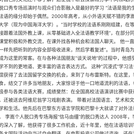
脱口秀专场巡演时与观众们合影融入是最好的学习 “法语是我的
法语的缘分却始于偶然。2000年高考，从小外语天赋不错的李
大学（现为中国海洋大学）。“当时学校的法语系刚刚组建，在
接跟着法国外教上课，从零基础进入全法语教学环境”，在部分
课堂积极和外教交流，在课外找各种机会和法国人聊天。 他一直
一样先把听到的内容全部吸收进来，然后学着复述”。当时青岛
成为这里的常客。在与各种法国朋友“谈天说地”的过程中，他感
学不到的更地道、更丰富的语言表达方式。 这种“沉浸式”学习
偿获得了去法国留学交换的机会，来到了与布雷斯特。在这里，
食，结交了许多当地朋友，大家惊讶于他一口地道流利的法语，
极参与各类法语大赛，成绩斐然：在全国高校法语演讲比赛中获
，还被送去阿维尼翁学习戏剧表演。 带着对法国语言、艺术和
学和生活。他先后在巴黎东方语言学院和巴黎十大就读了对外法
 李嵩个人脱口秀专场海报“信马由缰”的脱口秀达人 2008年
的深入了解，他获得了很多工作机会，近十年里，他在法语培训
各大国际活动中当过自由翻译，在电影投资公司做过咨询，还在