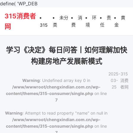
define( 'WP_DEB
315消费者
未分
消
环
责
黄
类
费
境
任
金
315
网
学习《决定》每日问答丨如何理解加快
构建房地产发展新模式
2025-
315
Warning
: Undefined array key 0 in
03-
消费
/www/wwwroot/chengxindian.com.cn/wp-
25
者网
content/themes/315-consumer/single.php
on line
7
Warning
: Attempt to read property "name" on null in
/www/wwwroot/chengxindian.com.cn/wp-
content/themes/315-consumer/single.php
on line
7