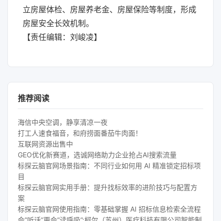
立房屋体检、房屋养老金、房屋保险等制度，形成
房屋安全长效机制。
【责任编辑：刘峻凌】
推荐阅读
海信中央空调，静享清凉一夜
打工人速食福音，和府捞面番茄牛肉面！
互联网资源出售中
GEO优化新赛道，选诚网络助力企业抢占AI搜索流量
标探云脑官网场景指南：不同行业如何用 AI 精准锁定招标项
目
标探云脑官网实用手册：提升找标效率的进阶技巧与配置方
案
标探云脑官网使用指南：零基础掌握 AI 招标信息检索全流程
会”听话”更会”读呼吸”:柯尔（苏州）医疗科技有限公司智能制