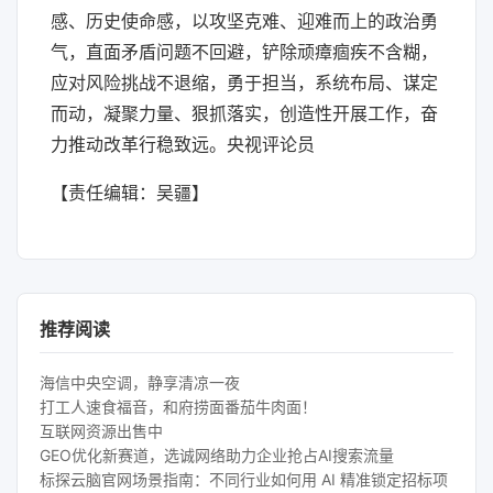
感、历史使命感，以攻坚克难、迎难而上的政治勇
气，直面矛盾问题不回避，铲除顽瘴痼疾不含糊，
应对风险挑战不退缩，勇于担当，系统布局、谋定
而动，凝聚力量、狠抓落实，创造性开展工作，奋
力推动改革行稳致远。央视评论员
【责任编辑：吴疆】
推荐阅读
海信中央空调，静享清凉一夜
打工人速食福音，和府捞面番茄牛肉面！
互联网资源出售中
GEO优化新赛道，选诚网络助力企业抢占AI搜索流量
标探云脑官网场景指南：不同行业如何用 AI 精准锁定招标项