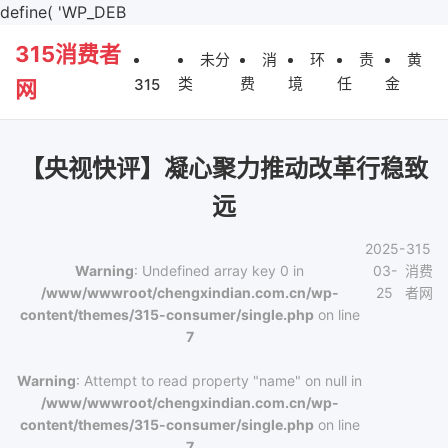
define( 'WP_DEB
315消费者
未分
消
环
责
黄
类
费
境
任
金
315
网
【央视快评】凝心聚力推动改革行稳致
远
2025-
315
Warning
: Undefined array key 0 in
03-
消费
/www/wwwroot/chengxindian.com.cn/wp-
25
者网
content/themes/315-consumer/single.php
on line
7
Warning
: Attempt to read property "name" on null in
/www/wwwroot/chengxindian.com.cn/wp-
content/themes/315-consumer/single.php
on line
7