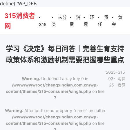
define( 'WP_DEB
315消费者
未分
消
环
责
黄
类
费
境
任
金
315
网
学习《决定》每日问答丨完善生育支持
政策体系和激励机制需要把握哪些重点
2025-
315
Warning
: Undefined array key 0 in
03-
消费
/www/wwwroot/chengxindian.com.cn/wp-
25
者网
content/themes/315-consumer/single.php
on line
7
Warning
: Attempt to read property "name" on null in
/www/wwwroot/chengxindian.com.cn/wp-
content/themes/315-consumer/single.php
on line
7