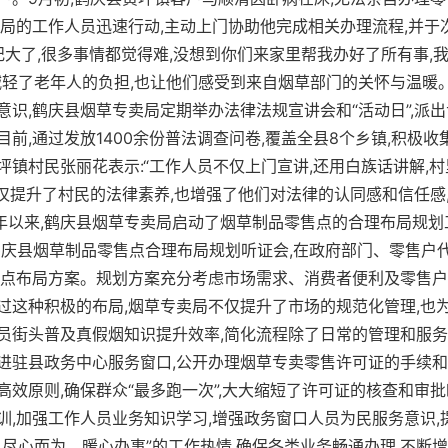
卖局的工作人员迅速行动,主动上门协助他完成相关办理流程,并于
纪大了,很多事情都觉得难,没想到你们来家里帮我办好了所有事,
减轻了老年人的负担,也让他们感受到来自烟草部门的关怀与温暖
意识,鹤庆县烟草专卖局定期举办法律法规宣讲会和“活动日”,派
前,通过发放1400余份普法调查问卷,覆盖全县8个乡镇,积极收
坪镇村民张丽花表示:“工作人员不仅上门宣讲,还用白族话讲解,
不仅提升了村民的法律素养,也增强了他们对法律的认同感和信任感
4年以来,鹤庆县烟草专卖局启动了烟草制品零售点的合理布局规划
了鹤庆县烟草制品零售点合理布局规划听证会,在政府部门、零售户
售点布局方案。规划方案充分考虑市场需求、消费者便利及零售户
过这种积极的布局,烟草专卖局不仅提升了市场的规范化管理,也
员街头普及真假烟知识提升效率,简化流程除了日常的管理和服务
进驻县政务中心服务窗口,公开办理烟草专卖零售许可证的手续
高效原则,确保群众“最多跑一次”,大大缩短了许可证的核查和审
训,加强工作人员业务知识学习,增强政务窗口人员为民服务意识,
尽心而为、暖心办事”的工作热情,确保各类业务畅通办理,不断