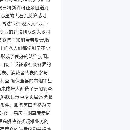
次日将新许可证亲自送到
我心里的大石头总算落地
。普法宣讲,深入人心为了
出专业的普法团队深入乡村
集零售户和消费者反馈,收
村里的老人们都学到了不少
,形成了良好的法治氛围。
工作,广泛征求社会各界的
代表、消费者代表的参与
利益,确保全县的卷烟销售
为未成年人创造了更加安全
,鹤庆县烟草专卖局还选取
和条件。服务窗口严格落实
批时间。鹤庆县烟草专卖局
提高解决各类疑难业务的
增强群众的满意度和获得感,