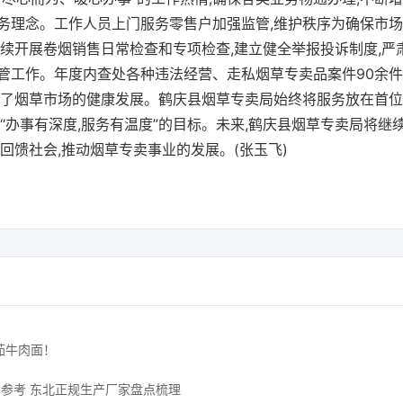
务理念。工作人员上门服务零售户加强监管,维护秩序为确保市场
持续开展卷烟销售日常检查和专项检查,建立健全举报投诉制度,严
管工作。年度内查处各种违法经营、走私烟草专卖品案件90余件,
保了烟草市场的健康发展。鹤庆县烟草专卖局始终将服务放在首位
“办事有深度,服务有温度”的目标。未来,鹤庆县烟草专卖局将继
回馈社会,推动烟草专卖事业的发展。(张玉飞)
茄牛肉面！
购参考 东北正规生产厂家盘点梳理