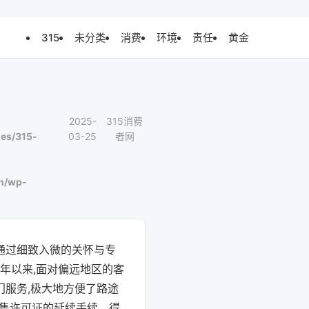
315
未分类
消费
环境
责任
黄金
2025-
315消费
es/315-
03-25
者网
n/wp-
通过细致入微的关怀与专
4年以来,面对偏远地区的客
门服务,极大地方便了路途
零售许可证的延续手续。得