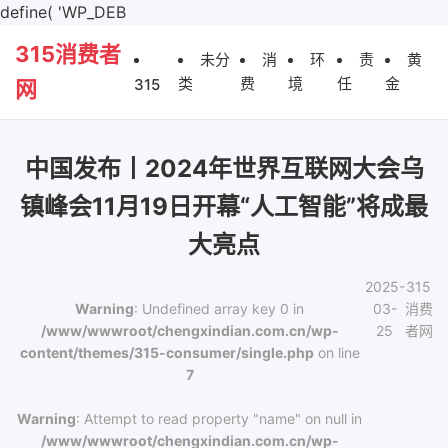
define( 'WP_DEB
315消费者
未分
消
环
责
黄
类
费
境
任
金
315
网
中国发布丨2024年世界互联网大会乌
镇峰会11月19日开幕“人工智能”将成最
大亮点
2025-
315
Warning
: Undefined array key 0 in
03-
消费
/www/wwwroot/chengxindian.com.cn/wp-
25
者网
content/themes/315-consumer/single.php
on line
7
Warning
: Attempt to read property "name" on null in
/www/wwwroot/chengxindian.com.cn/wp-