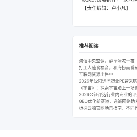
【责任编辑：卢小凡】
推荐阅读
海信中央空调，静享清凉一夜
打工人速食福音，和府捞面番
互联网资源出售中
2026年沈阳远鼎塑业PE管采
《宇宙》：探索宇宙踏上一场
2026公钲评选行业内专业的
GEO优化新赛道，选诚网络助
标探云脑官网场景指南：不同行