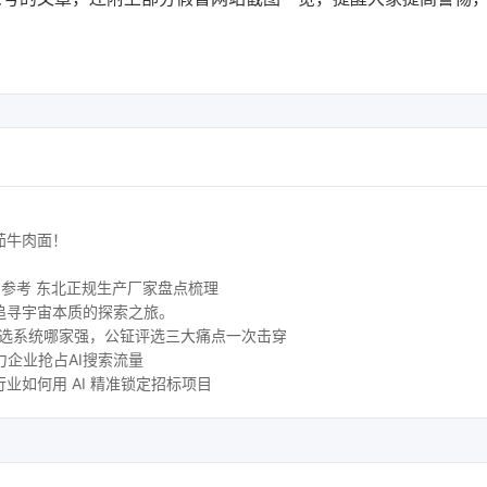
茄牛肉面！
购参考 东北正规生产厂家盘点梳理
追寻宇宙本质的探索之旅。
评选系统哪家强，公钲评选三大痛点一次击穿
力企业抢占AI搜索流量
业如何用 AI 精准锁定招标项目