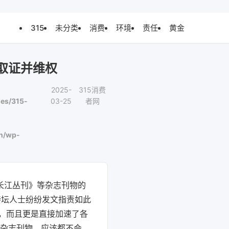
315
未分类
消费
环境
责任
黄金
取证并维权
2025-
315消费
es/315-
03-25
者网
n/wp-
长江丛刊》等杂志刊物的
诗坛人士纷纷发文指责如此
，而且更是直接加速了各
的杂志刊物，应该都不会