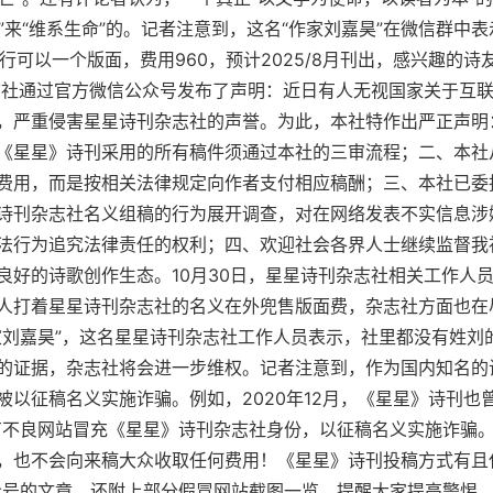
面”来“维系生命”的。记者注意到，这名“作家刘嘉昊”在微信群中
行可以一个版面，费用960，预计2025/8月刊出，感兴趣的诗
杂志社通过官方微信公众号发布了声明：近日有人无视国家关于互
，严重侵害星星诗刊杂志社的声誉。为此，本社特作出严正声明
《星星》诗刊采用的所有稿件须通过本社的三审流程；二、本社
费用，而是按相关法律规定向作者支付相应稿酬；三、本社已委
诗刊杂志社名义组稿的行为展开调查，对在网络发表不实信息涉
法行为追究法律责任的权利；四、欢迎社会各界人士继续监督我
良好的诗歌创作生态。10月30日，星星诗刊杂志社相关工作人
人打着星星诗刊杂志社的名义在外兜售版面费，杂志社方面也在
家刘嘉昊”，这名星星诗刊杂志社工作人员表示，社里都没有姓刘
的证据，杂志社将会进一步维权。记者注意到，作为国内知名的
被以征稿名义实施诈骗。例如，2020年12月，《星星》诗刊也
有不良网站冒充《星星》诗刊杂志社身份，以征稿名义实施诈骗
，也不会向来稿大众收取任何费用！《星星》诗刊投稿方式有且
众号的文章，还附上部分假冒网站截图一览，提醒大家提高警惕