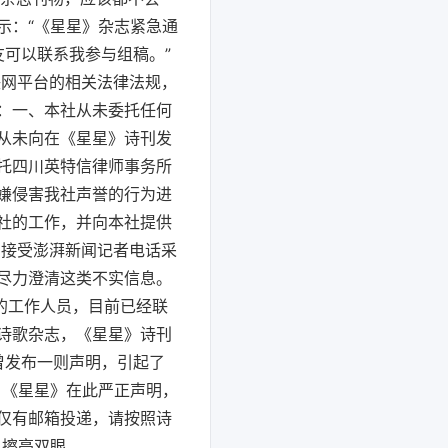
表示：“《星星》杂志紧急通
友可以联系我参与组稿。”
联网平台的相关法律法规，
：一、本社从未委托任何
从未向在《星星》诗刊发
托四川英特信律师事务所
嫌侵害我社声誉的行为进
社的工作，并向本社提供
员接受澎湃新闻记者电话采
尽力澄清这类不实信息。
的工作人员，目前已经联
诗歌杂志，《星星》诗刊
曾发布一则声明，引起了
。《星星》在此严正声明，
仅有邮箱投递，请按照诗
，擦亮双眼。