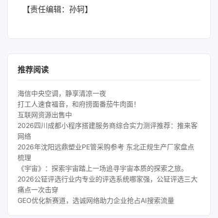
【责任编辑：孙轲】
推荐阅读
海信中央空调，静享清凉一夜
打工人速食福音，和府捞面番茄牛肉面！
互联网资源出售中
2026四川成都小程序搭建服务商综合实力测评推荐：推来客
网络
2026年沈阳远鼎塑业PE管采购参考 东北正规生产厂家盘点
梳理
《宇宙》：探索宇宙踏上一场追寻宇宙本质的探索之旅。
2026公钲评选行业内专业的评选系统哪家强，公钲评选三大
痛点一次击穿
GEO优化新赛道，选诚网络助力企业抢占AI搜索流量