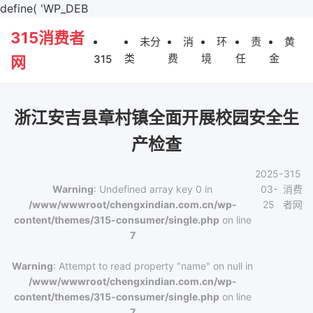
define( 'WP_DEB
315消费者
未分
消
环
责
黄
类
费
境
任
金
315
网
浙江安吉县章村镇全面开展校园安全生
产检查
2025-
315
Warning
: Undefined array key 0 in
03-
消费
/www/wwwroot/chengxindian.com.cn/wp-
25
者网
content/themes/315-consumer/single.php
on line
7
Warning
: Attempt to read property "name" on null in
/www/wwwroot/chengxindian.com.cn/wp-
content/themes/315-consumer/single.php
on line
7