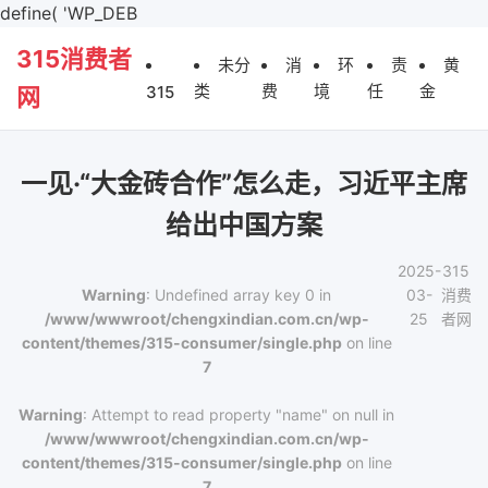
define( 'WP_DEB
315消费者
未分
消
环
责
黄
类
费
境
任
金
315
网
一见·“大金砖合作”怎么走，习近平主席
给出中国方案
2025-
315
Warning
: Undefined array key 0 in
03-
消费
/www/wwwroot/chengxindian.com.cn/wp-
25
者网
content/themes/315-consumer/single.php
on line
7
Warning
: Attempt to read property "name" on null in
/www/wwwroot/chengxindian.com.cn/wp-
content/themes/315-consumer/single.php
on line
7