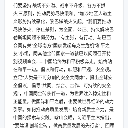
们要坚持‘战场不外溢、战事不升级、各方不拱
火’三原则，推动局势尽快缓和。”加沙地区人道主
义形势持续恶化，黎巴嫩战火又起。“我们要推动
尽快停火、停止杀戮，为全面、公正、持久解决巴
勒斯坦问题不懈努力。”有主张，有行动。与巴西
会同有关“全球南方”国家发起乌克兰危机“和平之
友”小组，同其他金砖国家一道就巴以问题召开特
别视频峰会……中国始终为和平积极奔走，始终站
在和平一边。倡议和行动，映照和平观、安全观。
立足“人类是不可分割的安全共同体”，提出全球安
全倡议，倡导“共同、综合、合作、可持续的安全
观”，中国同金砖伙伴一道，为世界注入稳定性和
正能量。做国际和平之盾，也要做世界经济的动力
引擎。如何推动高质量发展？培育新质生产力，是
中国的探索与实践。喀山会晤，习近平主席指出，
“要建设‘创新金砖’，做高质量发展的先行者”。回顾