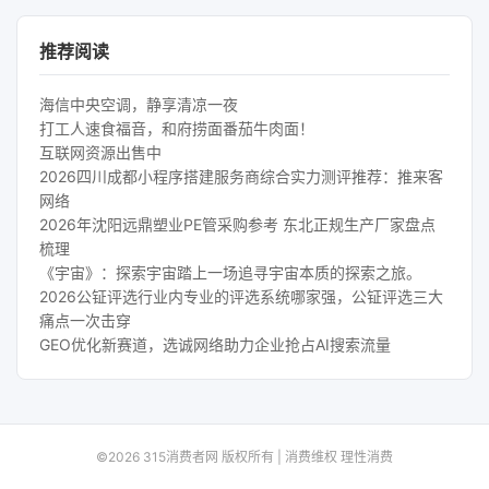
推荐阅读
海信中央空调，静享清凉一夜
打工人速食福音，和府捞面番茄牛肉面！
互联网资源出售中
2026四川成都小程序搭建服务商综合实力测评推荐：推来客
网络
2026年沈阳远鼎塑业PE管采购参考 东北正规生产厂家盘点
梳理
《宇宙》：探索宇宙踏上一场追寻宇宙本质的探索之旅。
2026公钲评选行业内专业的评选系统哪家强，公钲评选三大
痛点一次击穿
GEO优化新赛道，选诚网络助力企业抢占AI搜索流量
©2026 315消费者网 版权所有 | 消费维权 理性消费