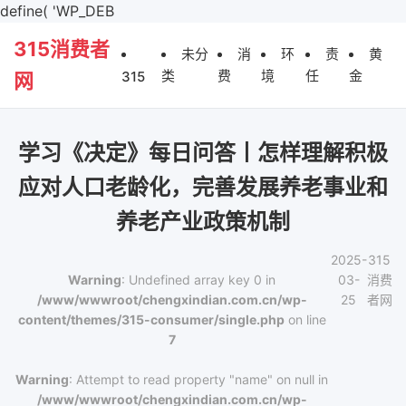
define( 'WP_DEB
315消费者
未分
消
环
责
黄
类
费
境
任
金
315
网
学习《决定》每日问答丨怎样理解积极
应对人口老龄化，完善发展养老事业和
养老产业政策机制
2025-
315
Warning
: Undefined array key 0 in
03-
消费
/www/wwwroot/chengxindian.com.cn/wp-
25
者网
content/themes/315-consumer/single.php
on line
7
Warning
: Attempt to read property "name" on null in
/www/wwwroot/chengxindian.com.cn/wp-