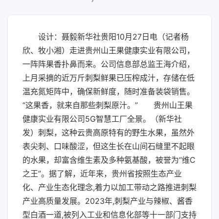
设计：聂毅新华社贵阳10月27日电（记者杨
欣、牧小湘）走进贵州山王果健康实业有限公司，
一阵阵果香扑鼻而来。公司信息部总监王海介绍，
上月采摘的近万斤刺梨鲜果已压榨成汁，存储在低
温充氮矩阵中，确保新鲜度，随时准备装袋销售。
“这果香，就来自那些刺梨原汁。” 贵州山王果
健康实业有限公司5G智慧工厂全景。（新华社
发）刺梨，这种云贵高原特有的野生水果，虽然外
表尖刺、口味酸涩，但这生长在山间石缝里不起眼
的水果，却富含维生素及多种氨基酸，被誉为“维C
之王”。据了解，近年来，贵州省按照生态产业
化、产业生态化理念,着力以加工带动之路推进刺梨
产业高质量发展。2023年,刺梨产业与辣椒、酱香
型白酒一道,被列入工业和信息化部等十一部门支持