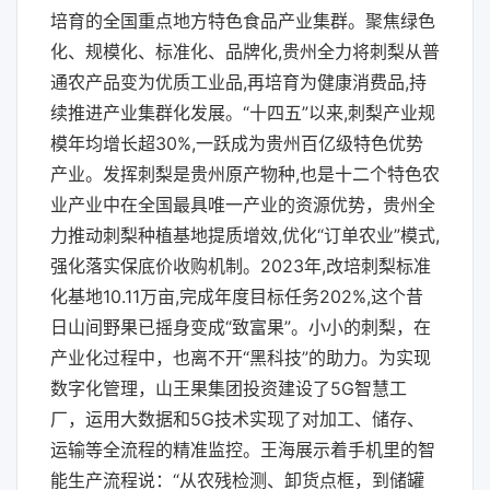
培育的全国重点地方特色食品产业集群。聚焦绿色
化、规模化、标准化、品牌化,贵州全力将刺梨从普
通农产品变为优质工业品,再培育为健康消费品,持
续推进产业集群化发展。“十四五”以来,刺梨产业规
模年均增长超30%,一跃成为贵州百亿级特色优势
产业。发挥刺梨是贵州原产物种,也是十二个特色农
业产业中在全国最具唯一产业的资源优势，贵州全
力推动刺梨种植基地提质增效,优化“订单农业”模式,
强化落实保底价收购机制。2023年,改培刺梨标准
化基地10.11万亩,完成年度目标任务202%,这个昔
日山间野果已摇身变成“致富果”。小小的刺梨，在
产业化过程中，也离不开“黑科技”的助力。为实现
数字化管理，山王果集团投资建设了5G智慧工
厂，运用大数据和5G技术实现了对加工、储存、
运输等全流程的精准监控。王海展示着手机里的智
能生产流程说：“从农残检测、卸货点框，到储罐