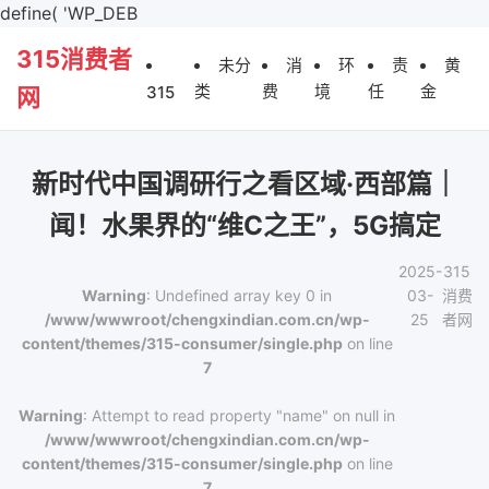
define( 'WP_DEB
315消费者
未分
消
环
责
黄
类
费
境
任
金
315
网
新时代中国调研行之看区域·西部篇｜
闻！水果界的“维C之王”，5G搞定
2025-
315
Warning
: Undefined array key 0 in
03-
消费
/www/wwwroot/chengxindian.com.cn/wp-
25
者网
content/themes/315-consumer/single.php
on line
7
Warning
: Attempt to read property "name" on null in
/www/wwwroot/chengxindian.com.cn/wp-
content/themes/315-consumer/single.php
on line
7