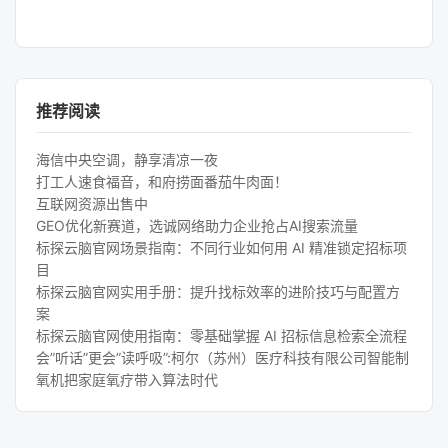
推荐阅读
海信中央空调，静享清凉一夜
打工人速食福音，和府捞面番茄牛肉面！
互联网资源出售中
GEO优化新赛道，选诚网络助力企业抢占AI搜索流量
标探云脑官网场景指南：不同行业如何用 AI 精准锁定招标项
目
标探云脑官网实用手册：提升找标效率的进阶技巧与配置方
案
标探云脑官网使用指南：零基础掌握 AI 招标信息检索全流程
会”听话”更会”读呼吸”:柯尔（苏州）医疗科技有限公司智能制
氧机把家庭氧疗带入算法时代