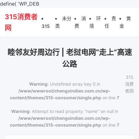
define( 'WP_DEB
315消费者
未分
消
环
责
黄
类
费
境
任
金
315
网
睦邻友好周边行 | 老挝电网“走上”高速
公路
315
Warning
: Undefined array key 0 in
消费
/www/wwwroot/chengxindian.com.cn/wp-
者网
content/themes/315-consumer/single.php
on line
7
Warning
: Attempt to read property "name" on null in
/www/wwwroot/chengxindian.com.cn/wp-
content/themes/315-consumer/single.php
on line
7