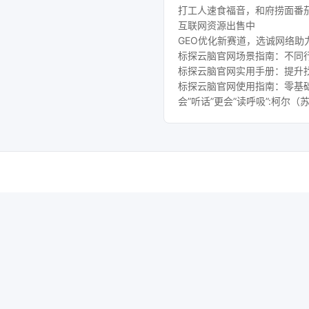
打工人速食福音，和府捞面番
互联网资源出售中
GEO优化新赛道，选诚网络助
标探云脑官网场景指南：不同行
标探云脑官网实用手册：提升
标探云脑官网使用指南：零基础
会”听话”更会”读呼吸”:柯