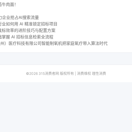
茄牛肉面！
力企业抢占AI搜索流量
业如何用 AI 精准锁定招标项目
找标效率的进阶技巧与配置方案
掌握 AI 招标信息检索全流程
尔（苏州）医疗科技有限公司智能制氧机把家庭氧疗带入算法时代
©2026 315消费者网 版权所有 | 消费维权 理性消费