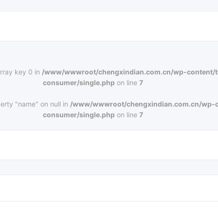
rray key 0 in
/www/wwwroot/chengxindian.com.cn/wp-content/
consumer/single.php
on line
7
erty "name" on null in
/www/wwwroot/chengxindian.com.cn/wp-c
consumer/single.php
on line
7