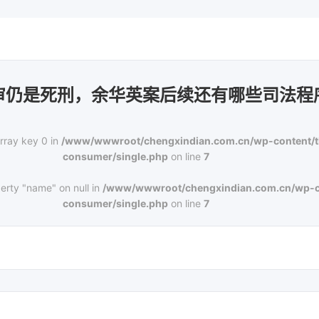
审仍是死刑，余华英案后续还有哪些司法程
rray key 0 in
/www/wwwroot/chengxindian.com.cn/wp-content/
consumer/single.php
on line
7
erty "name" on null in
/www/wwwroot/chengxindian.com.cn/wp-c
consumer/single.php
on line
7