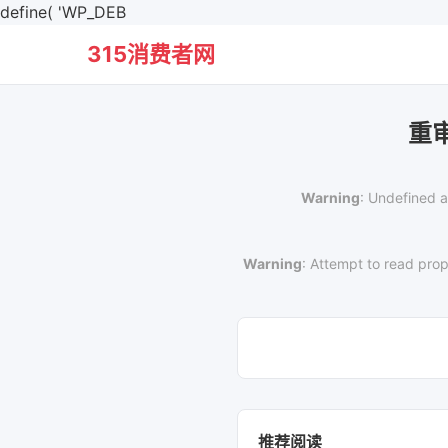
define( 'WP_DEB
315消费者网
重
Warning
: Undefined a
Warning
: Attempt to read prop
推荐阅读