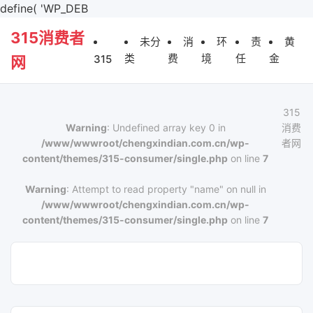
define( 'WP_DEB
315消费者
未分
消
环
责
黄
类
费
境
任
金
315
网
315
Warning
: Undefined array key 0 in
消费
/www/wwwroot/chengxindian.com.cn/wp-
者网
content/themes/315-consumer/single.php
on line
7
Warning
: Attempt to read property "name" on null in
/www/wwwroot/chengxindian.com.cn/wp-
content/themes/315-consumer/single.php
on line
7