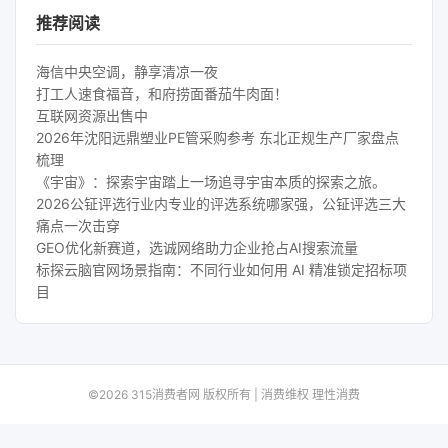
推荐阅读
海信中央空调，静享清凉一夜
打工人速食福音，和府捞面番茄牛肉面！
互联网资源出售中
2026年沈阳远鼎塑业PE管采购参考 东北正规生产厂家盘点
梳理
《宇宙》：探索宇宙踏上一场追寻宇宙本质的探索之旅。
2026公钲评选行业内专业的评选系统哪家强，公钲评选三大
痛点一次击穿
GEO优化新赛道，选诚网络助力企业抢占AI搜索流量
标探云脑官网场景指南：不同行业如何用 AI 精准锁定招标项
目
©2026 315消费者网 版权所有 | 消费维权 理性消费