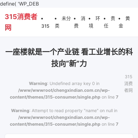
define( 'WP_DEB
315消费者
未分
消
环
责
黄
类
费
境
任
金
315
网
一座楼就是一个产业链 看工业增长的科
技向“新”力
315
Warning
: Undefined array key 0 in
消费
/www/wwwroot/chengxindian.com.cn/wp-
者网
content/themes/315-consumer/single.php
on line
7
Warning
: Attempt to read property "name" on null in
/www/wwwroot/chengxindian.com.cn/wp-
content/themes/315-consumer/single.php
on line
7