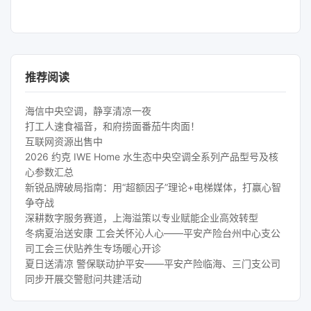
推荐阅读
海信中央空调，静享清凉一夜
打工人速食福音，和府捞面番茄牛肉面！
互联网资源出售中
2026 约克 IWE Home 水生态中央空调全系列产品型号及核
心参数汇总
新锐品牌破局指南：用“超额因子”理论+电梯媒体，打赢心智
争夺战
深耕数字服务赛道，上海溢策以专业赋能企业高效转型
冬病夏治送安康 工会关怀沁人心——平安产险台州中心支公
司工会三伏贴养生专场暖心开诊
夏日送清凉 警保联动护平安——平安产险临海、三门支公司
同步开展交警慰问共建活动