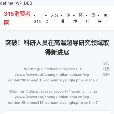
define( 'WP_DEB
315消费者
未分
消
环
责
黄
类
费
境
任
金
315
网
突破！科研人员在高温超导研究领域取
得新进展
315
Warning
: Undefined array key 0 in
消费
/www/wwwroot/chengxindian.com.cn/wp-
者网
content/themes/315-consumer/single.php
on line
7
Warning
: Attempt to read property "name" on null in
/www/wwwroot/chengxindian.com.cn/wp-
content/themes/315-consumer/single.php
on line
7