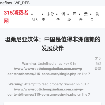
define( 'WP_DEB
315消费者
未分
消
环
责
黄
类
费
境
任
金
315
网
坦桑尼亚媒体：中国是值得非洲信赖的
发展伙伴
315
Warning
: Undefined array key 0 in
消费
/www/wwwroot/chengxindian.com.cn/wp-
者网
content/themes/315-consumer/single.php
on line
7
Warning
: Attempt to read property "name" on null in
/www/wwwroot/chengxindian.com.cn/wp-
content/themes/315-consumer/single.php
on line
7