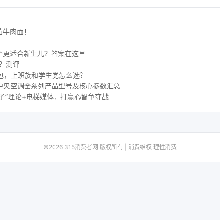
茄牛肉面！
个更适合新生儿？答案在这里
好？测评
包，上班族和学生党怎么选？
 水生态中央空调全系列产品型号及核心参数汇总
子”理论+电梯媒体，打赢心智争夺战
©2026 315消费者网 版权所有 | 消费维权 理性消费