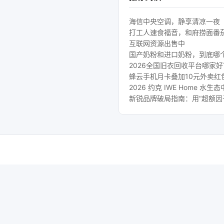
海信中央空调，静享清凉一夜
打工人速食福音，和府捞面番
互联网资源出售中
国产奶粉和进口奶粉，到底哪
2026全国旧衣回收平台哪家
蜂云手机月卡叠加10元外卖红
2026 约克 IWE Home
新锐品牌破局指南：用“超额因