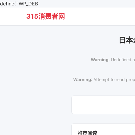
define( 'WP_DEB
315消费者网
日本
Warning
: Undefined a
Warning
: Attempt to read prop
推荐阅读