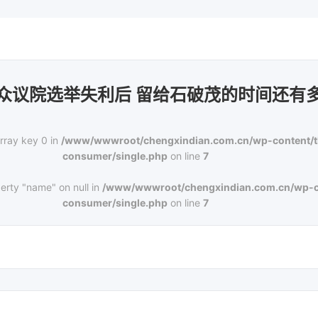
众议院选举失利后 留给石破茂的时间还有
rray key 0 in
/www/wwwroot/chengxindian.com.cn/wp-content/
consumer/single.php
on line
7
erty "name" on null in
/www/wwwroot/chengxindian.com.cn/wp-c
consumer/single.php
on line
7