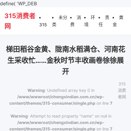
define( 'WP_DEB
315消费者
未分
消
环
责
黄
类
费
境
任
金
315
网
梯田稻谷金黄、陇南水稻满仓、河南花
生采收忙……金秋时节丰收画卷徐徐展
开
315
Warning
: Undefined array key 0 in
消费
/www/wwwroot/chengxindian.com.cn/wp-
者网
content/themes/315-consumer/single.php
on line
7
Warning
: Attempt to read property "name" on null in
/www/wwwroot/chengxindian.com.cn/wp-
content/themes/315-consumer/single.php
on line
7