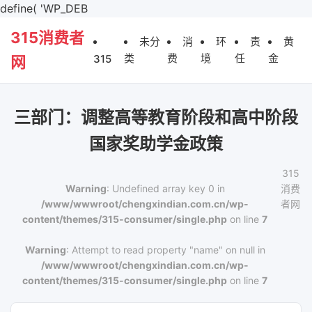
define( 'WP_DEB
315消费者
未分
消
环
责
黄
类
费
境
任
金
315
网
三部门：调整高等教育阶段和高中阶段
国家奖助学金政策
315
Warning
: Undefined array key 0 in
消费
/www/wwwroot/chengxindian.com.cn/wp-
者网
content/themes/315-consumer/single.php
on line
7
Warning
: Attempt to read property "name" on null in
/www/wwwroot/chengxindian.com.cn/wp-
content/themes/315-consumer/single.php
on line
7