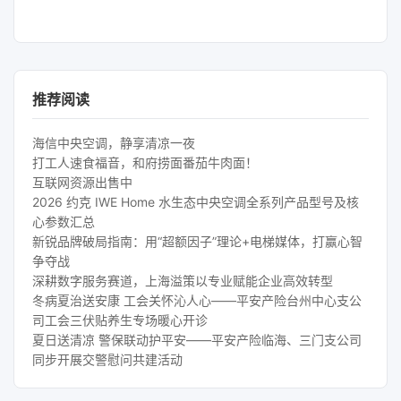
推荐阅读
海信中央空调，静享清凉一夜
打工人速食福音，和府捞面番茄牛肉面！
互联网资源出售中
2026 约克 IWE Home 水生态中央空调全系列产品型号及核
心参数汇总
新锐品牌破局指南：用“超额因子”理论+电梯媒体，打赢心智
争夺战
深耕数字服务赛道，上海溢策以专业赋能企业高效转型
冬病夏治送安康 工会关怀沁人心——平安产险台州中心支公
司工会三伏贴养生专场暖心开诊
夏日送清凉 警保联动护平安——平安产险临海、三门支公司
同步开展交警慰问共建活动