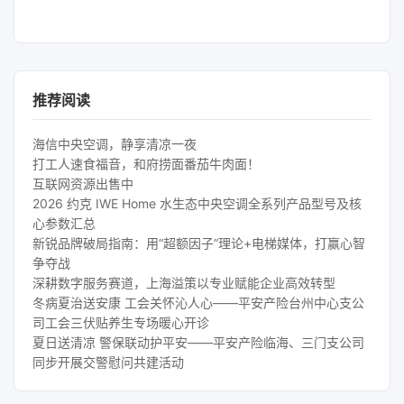
推荐阅读
海信中央空调，静享清凉一夜
打工人速食福音，和府捞面番茄牛肉面！
互联网资源出售中
2026 约克 IWE Home 水生态中央空调全系列产品型号及核
心参数汇总
新锐品牌破局指南：用“超额因子”理论+电梯媒体，打赢心智
争夺战
深耕数字服务赛道，上海溢策以专业赋能企业高效转型
冬病夏治送安康 工会关怀沁人心——平安产险台州中心支公
司工会三伏贴养生专场暖心开诊
夏日送清凉 警保联动护平安——平安产险临海、三门支公司
同步开展交警慰问共建活动