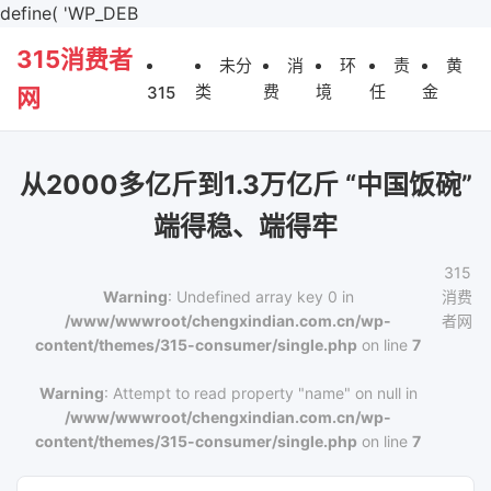
define( 'WP_DEB
315消费者
未分
消
环
责
黄
类
费
境
任
金
315
网
从2000多亿斤到1.3万亿斤 “中国饭碗”
端得稳、端得牢
315
Warning
: Undefined array key 0 in
消费
/www/wwwroot/chengxindian.com.cn/wp-
者网
content/themes/315-consumer/single.php
on line
7
Warning
: Attempt to read property "name" on null in
/www/wwwroot/chengxindian.com.cn/wp-
content/themes/315-consumer/single.php
on line
7