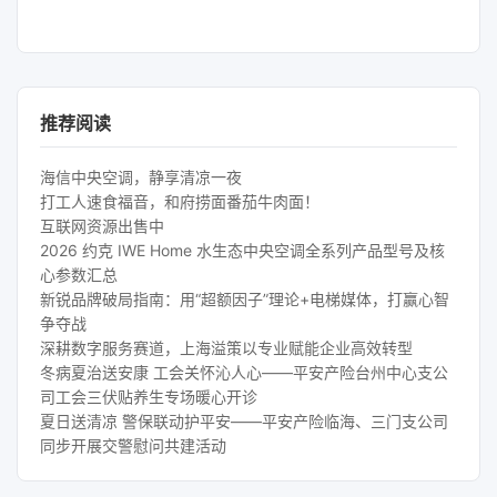
推荐阅读
海信中央空调，静享清凉一夜
打工人速食福音，和府捞面番茄牛肉面！
互联网资源出售中
2026 约克 IWE Home 水生态中央空调全系列产品型号及核
心参数汇总
新锐品牌破局指南：用“超额因子”理论+电梯媒体，打赢心智
争夺战
深耕数字服务赛道，上海溢策以专业赋能企业高效转型
冬病夏治送安康 工会关怀沁人心——平安产险台州中心支公
司工会三伏贴养生专场暖心开诊
夏日送清凉 警保联动护平安——平安产险临海、三门支公司
同步开展交警慰问共建活动