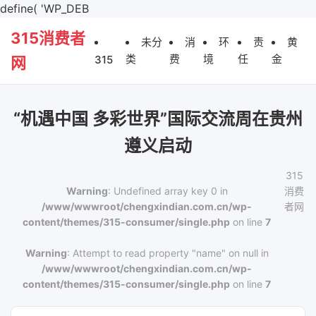
define( 'WP_DEB
315消费者
未分
消
环
责
黄
类
费
境
任
金
315
网
“机遇中国 多彩世界”国际交流周在贵州
遵义启动
315
Warning
: Undefined array key 0 in
消费
/www/wwwroot/chengxindian.com.cn/wp-
者网
content/themes/315-consumer/single.php
on line
7
Warning
: Attempt to read property "name" on null in
/www/wwwroot/chengxindian.com.cn/wp-
content/themes/315-consumer/single.php
on line
7