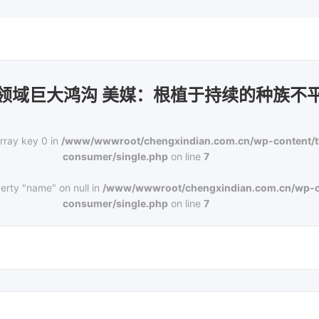
领域巨大鸿沟 美媒：根植于持续的种族不
rray key 0 in
/www/wwwroot/chengxindian.com.cn/wp-content/
consumer/single.php
on line
7
erty "name" on null in
/www/wwwroot/chengxindian.com.cn/wp-c
consumer/single.php
on line
7