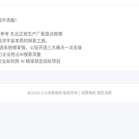
茄牛肉面！
购参考 东北正规生产厂家盘点梳理
追寻宇宙本质的探索之旅。
评选系统哪家强，公钲评选三大痛点一次击穿
力企业抢占AI搜索流量
业如何用 AI 精准锁定招标项目
©2026 315消费者网 版权所有 | 消费维权 理性消费