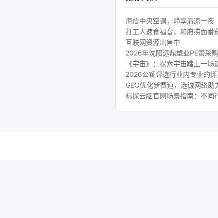
海信中央空调，静享清凉一夜
打工人速食福音，和府捞面番
互联网资源出售中
2026年沈阳远鼎塑业PE管采
《宇宙》：探索宇宙踏上一场
2026公钲评选行业内专业的
GEO优化新赛道，选诚网络助
标探云脑官网场景指南：不同行