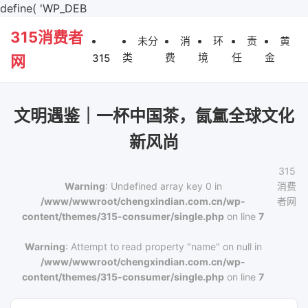
define( 'WP_DEB
315消费者
未分
消
环
责
黄
类
费
境
任
金
315
网
文明遇鉴｜一杯中国茶，氤氲全球文化
新风尚
315
Warning
: Undefined array key 0 in
消费
/www/wwwroot/chengxindian.com.cn/wp-
者网
content/themes/315-consumer/single.php
on line
7
Warning
: Attempt to read property "name" on null in
/www/wwwroot/chengxindian.com.cn/wp-
content/themes/315-consumer/single.php
on line
7