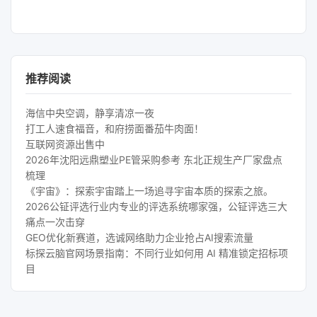
推荐阅读
海信中央空调，静享清凉一夜
打工人速食福音，和府捞面番茄牛肉面！
互联网资源出售中
2026年沈阳远鼎塑业PE管采购参考 东北正规生产厂家盘点
梳理
《宇宙》：探索宇宙踏上一场追寻宇宙本质的探索之旅。
2026公钲评选行业内专业的评选系统哪家强，公钲评选三大
痛点一次击穿
GEO优化新赛道，选诚网络助力企业抢占AI搜索流量
标探云脑官网场景指南：不同行业如何用 AI 精准锁定招标项
目