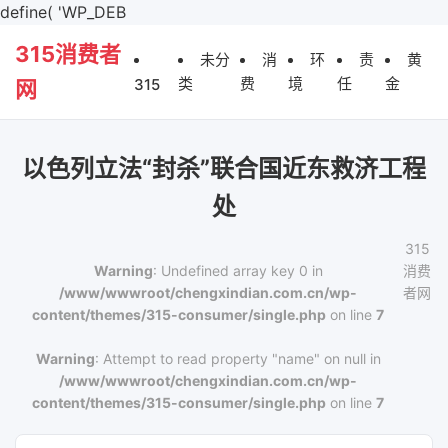
define( 'WP_DEB
315消费者
未分
消
环
责
黄
类
费
境
任
金
315
网
以色列立法“封杀”联合国近东救济工程
处
315
Warning
: Undefined array key 0 in
消费
/www/wwwroot/chengxindian.com.cn/wp-
者网
content/themes/315-consumer/single.php
on line
7
Warning
: Attempt to read property "name" on null in
/www/wwwroot/chengxindian.com.cn/wp-
content/themes/315-consumer/single.php
on line
7