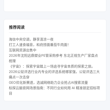
推荐阅读
海信中央空调，静享清凉一夜
打工人速食福音，和府捞面番茄牛肉面！
互联网资源出售中
2026年沈阳远鼎塑业PE管采购参考 东北正规生产厂家盘点
梳理
《宇宙》：探索宇宙踏上一场追寻宇宙本质的探索之旅。
2026公钲评选行业内专业的评选系统哪家强，公钲评选三大
痛点一次击穿
GEO优化新赛道，选诚网络助力企业抢占AI搜索流量
标探云脑官网场景指南：不同行业如何用 AI 精准锁定招标项
目