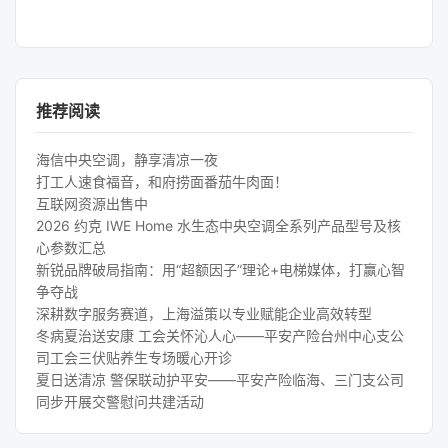
推荐阅读
海信中央空调，静享清凉一夜
打工人速食福音，和府捞面番茄牛肉面！
互联网资源出售中
2026 约克 IWE Home 水生态中央空调全系列产品型号及核
心参数汇总
新锐品牌破局指南：用“超额因子”理论+电梯媒体，打赢心智
争夺战
深耕数字服务赛道，上海溢策以专业赋能企业高效转型
冬病夏治送安康 工会关怀沁人心——平安产险台州中心支公
司工会三伏贴养生专场暖心开诊
夏日送清凉 警保联动护平安——平安产险临海、三门支公司
同步开展交警慰问共建活动