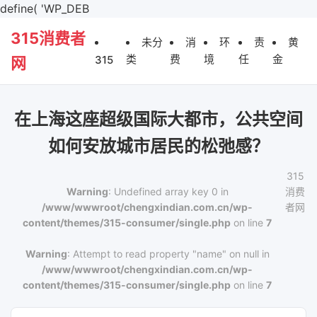
define( 'WP_DEB
315消费者
未分
消
环
责
黄
类
费
境
任
金
315
网
在上海这座超级国际大都市，公共空间
如何安放城市居民的松弛感？
315
Warning
: Undefined array key 0 in
消费
/www/wwwroot/chengxindian.com.cn/wp-
者网
content/themes/315-consumer/single.php
on line
7
Warning
: Attempt to read property "name" on null in
/www/wwwroot/chengxindian.com.cn/wp-
content/themes/315-consumer/single.php
on line
7