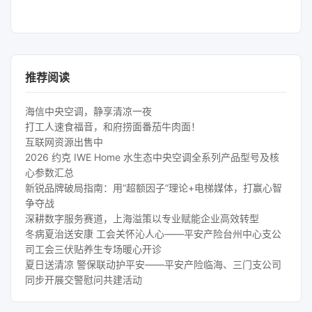
推荐阅读
海信中央空调，静享清凉一夜
打工人速食福音，和府捞面番茄牛肉面！
互联网资源出售中
2026 约克 IWE Home 水生态中央空调全系列产品型号及核
心参数汇总
新锐品牌破局指南：用“超额因子”理论+电梯媒体，打赢心智
争夺战
深耕数字服务赛道，上海溢策以专业赋能企业高效转型
冬病夏治送安康 工会关怀沁人心——平安产险台州中心支公
司工会三伏贴养生专场暖心开诊
夏日送清凉 警保联动护平安——平安产险临海、三门支公司
同步开展交警慰问共建活动