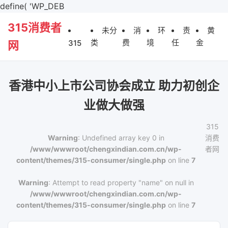
define( 'WP_DEB
315消费者
未分
消
环
责
黄
类
费
境
任
金
315
网
香港中小上市公司协会成立 助力初创企
业做大做强
315
Warning
: Undefined array key 0 in
消费
/www/wwwroot/chengxindian.com.cn/wp-
者网
content/themes/315-consumer/single.php
on line
7
Warning
: Attempt to read property "name" on null in
/www/wwwroot/chengxindian.com.cn/wp-
content/themes/315-consumer/single.php
on line
7