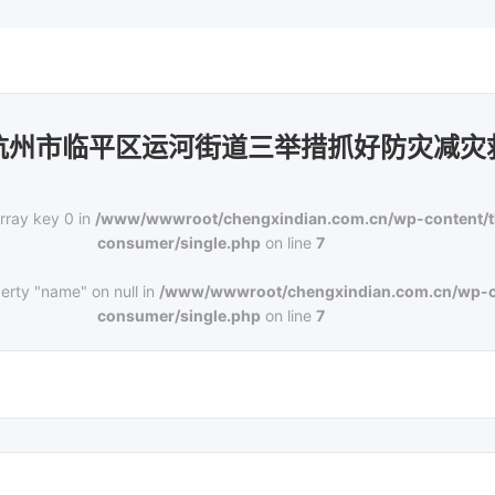
杭州市临平区运河街道三举措抓好防灾减灾
rray key 0 in
/www/wwwroot/chengxindian.com.cn/wp-content/
consumer/single.php
on line
7
erty "name" on null in
/www/wwwroot/chengxindian.com.cn/wp-c
consumer/single.php
on line
7