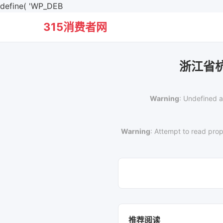
define( 'WP_DEB
315消费者网
浙江省
Warning
: Undefined a
Warning
: Attempt to read prop
推荐阅读