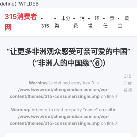
define( 'WP_DEB
315消费者
未分
消
环
责
黄
类
费
境
任
金
315
网
“让更多非洲观众感受可亲可爱的中国”
（“非洲人的中国缘”⑥）
315
Warning
: Undefined array key 0 in
消费
/www/wwwroot/chengxindian.com.cn/wp-
者网
content/themes/315-consumer/single.php
on line
7
Warning
: Attempt to read property "name" on null in
/www/wwwroot/chengxindian.com.cn/wp-
content/themes/315-consumer/single.php
on line
7