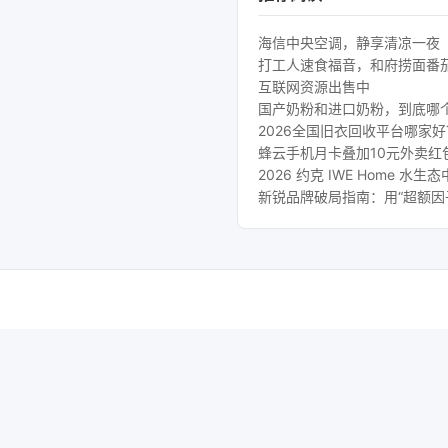
海信中央空调，静享清凉一夜
打工人速食福音，和府捞面番
互联网资源出售中
国产奶粉和进口奶粉，到底哪
2026全国旧衣回收平台哪家
蜂云手机月卡叠加10元外卖红
2026 约克 IWE Home
新锐品牌破局指南：用“超额因