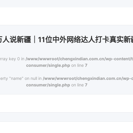
万人说新疆｜11位中外网络达人打卡真实新
rray key 0 in
/www/wwwroot/chengxindian.com.cn/wp-content/
consumer/single.php
on line
7
erty "name" on null in
/www/wwwroot/chengxindian.com.cn/wp-c
consumer/single.php
on line
7