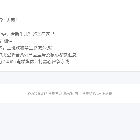
茄牛肉面！
个更适合新生儿？答案在这里
好？测评
包，上班族和学生党怎么选？
 水生态中央空调全系列产品型号及核心参数汇总
子”理论+电梯媒体，打赢心智争夺战
©2026 315消费者网 版权所有 | 消费维权 理性消费