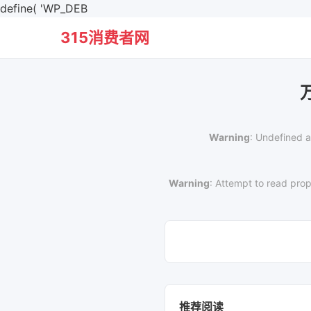
define( 'WP_DEB
315消费者网
Warning
: Undefined a
Warning
: Attempt to read prop
推荐阅读